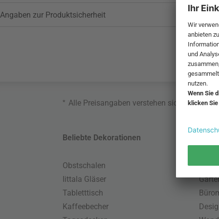
Angaben zur Produktsicherheit
*
Alle Preisangaben verstehen sich inklusive
Beliebte Dekorationen
Belie
Obstschalen
Skand
Iittala Gläser
Gart
Tabletttisch
Büro
Kaffeebecher
Desig