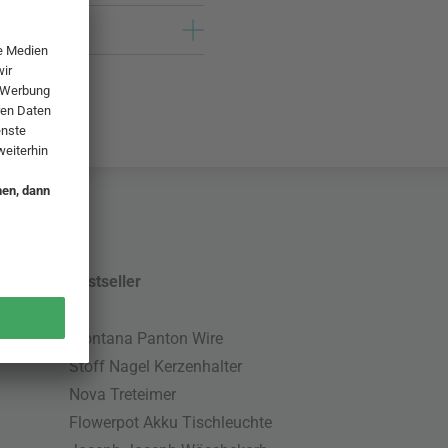
Bestseller
Montana Panton Wire
Stoff Nagel Kerzenhalter
Nova Treteimer
Flowerpot Akku Tischleuchte