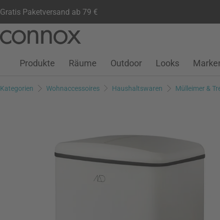
Gratis Paketversand ab 79 €
Kundenkonto
Wunschliste
Warenkorb
Direkt
Direkt
zum
zum
Seiteninhalt
Suchfeld
Produkte
Räume
Outdoor
Looks
Marke
springen
springen
Kategorien
Wohnaccessoires
Haushaltswaren
Mülleimer & Tr