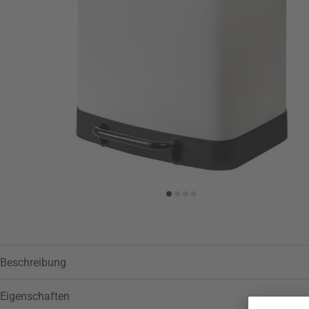
Zur Wunschliste hinzufügen
Beschreibung
Eigenschaften