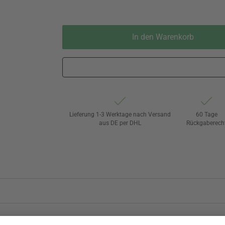
In den Warenkorb
Lieferung 1-3 Werktage nach Versand
60 Tage
aus DE per DHL
Rückgaberech