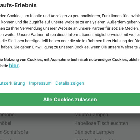
 MwSt. und zzgl.
Versandkosten
.
bte Möbel
Beliebte Leuchten
inavische Möbel
Pendellampe für Außen
enmöbel
Muuto Lampen
möbel
Kabellose Tischleuchten
n-Schlafsofa
Dänische Lampen