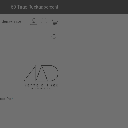
60 Tage Rückgaberecht
ndenservice
stenfrei
*