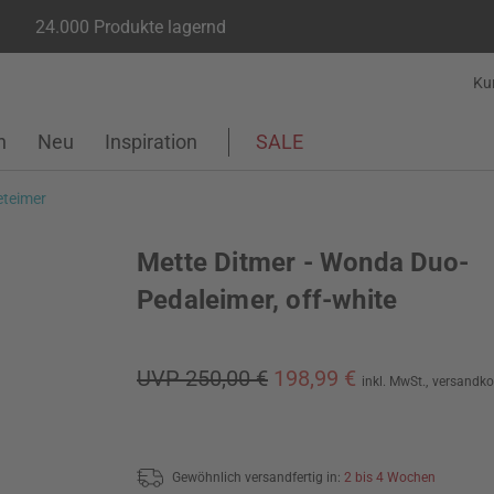
24.000 Produkte lagernd
Ku
n
Neu
Inspiration
SALE
eteimer
Mette Ditmer - Wonda Duo-
Pedaleimer, off-white
UVP 250,00 €
198,99 €
inkl. MwSt.,
versandko
Gewöhnlich versandfertig in:
2 bis 4 Wochen