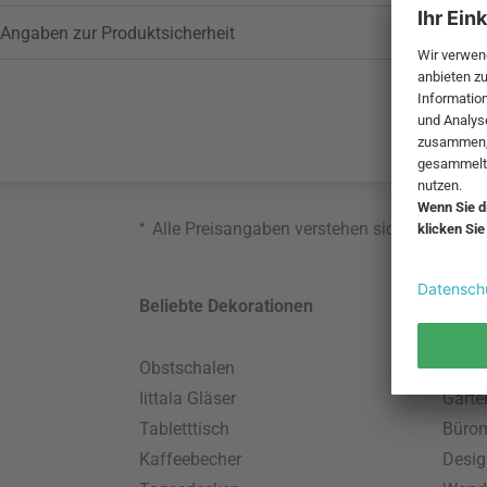
Angaben zur Produktsicherheit
*
Alle Preisangaben verstehen sich inklusive
Beliebte Dekorationen
Belie
Obstschalen
Skand
Iittala Gläser
Gart
Tabletttisch
Büro
Kaffeebecher
Desig