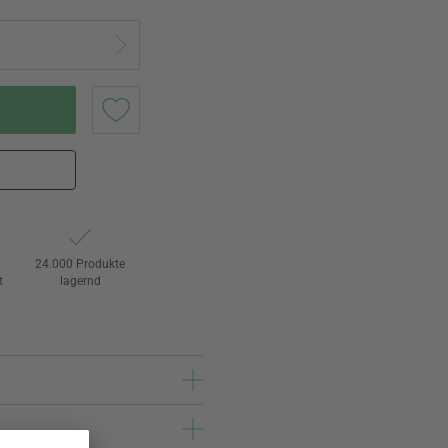
24.000 Produkte
t
lagernd