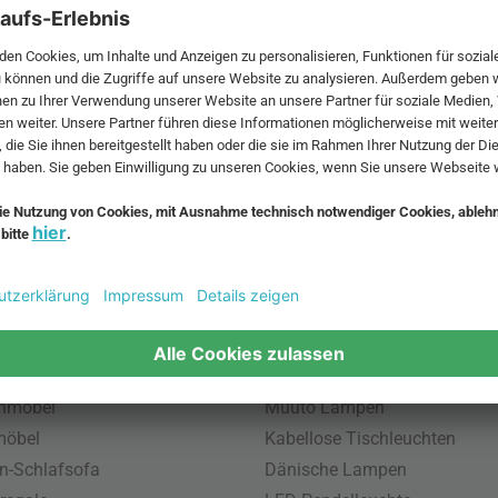
 MwSt. und zzgl.
Versandkosten
.
bte Möbel
Beliebte Leuchten
inavische Möbel
Pendellampe für Außen
enmöbel
Muuto Lampen
möbel
Kabellose Tischleuchten
n-Schlafsofa
Dänische Lampen