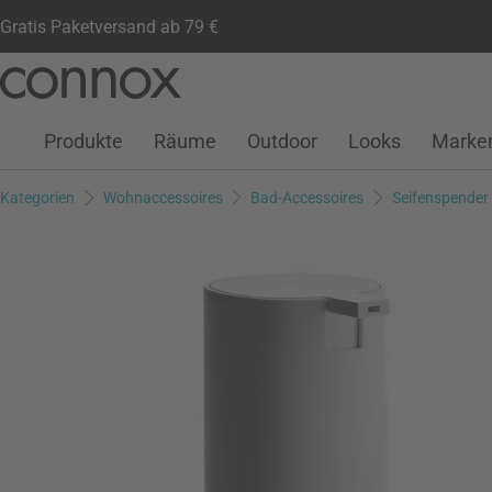
Gratis Paketversand ab 79 €
Kundenkonto
Wunschliste
Warenkorb
Direkt
Direkt
zum
zum
Seiteninhalt
Suchfeld
Produkte
Räume
Outdoor
Looks
Marke
springen
springen
Kategorien
Wohnaccessoires
Bad-Accessoires
Seifenspender