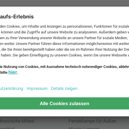
 MwSt. und zzgl.
Versandkosten
.
bte Möbel
Beliebte Leuchten
inavische Möbel
Pendellampe für Außen