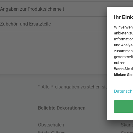
Angaben zur Produktsicherheit
Zubehör- und Ersatzteile
*
Alle Preisangaben verstehen sich inklusive
Beliebte Dekorationen
Belie
Obstschalen
Skand