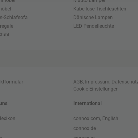
enmöbel
Muuto Lampen
möbel
Kabellose Tischleuchten
n-Schlafsofa
Dänische Lampen
regale
LED Pendelleuchte
tuhl
ktformular
AGB
,
Impressum
,
Datenschut
Cookie-Einstellungen
uns
International
lexikon
connox.com, English
connox.de