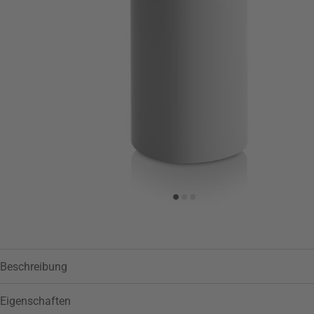
Zur Wunschliste hinzufügen
Beschreibung
Eigenschaften