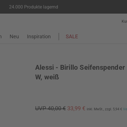
24.000 Produkte lagernd
Ku
n
Neu
Inspiration
SALE
Alessi - Birillo Seifenspende
W, weiß
UVP 40,00 €
33,99 €
inkl. MwSt.,
zzgl. 5,94 €
Ve