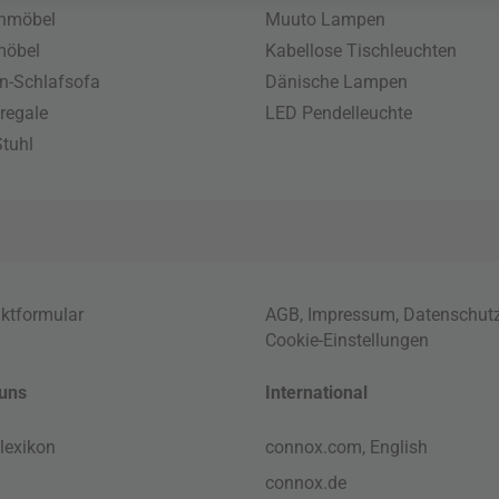
enmöbel
Muuto Lampen
möbel
Kabellose Tischleuchten
n-Schlafsofa
Dänische Lampen
regale
LED Pendelleuchte
tuhl
ktformular
AGB
,
Impressum
,
Datenschut
Cookie-Einstellungen
uns
International
lexikon
connox.com, English
connox.de