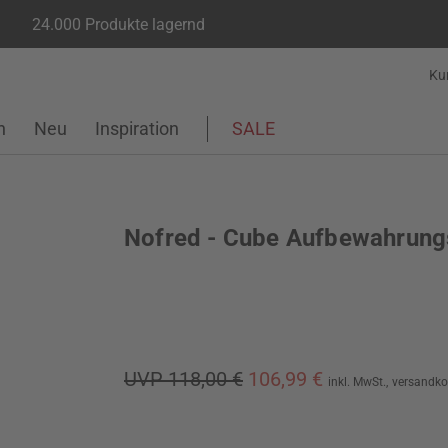
24.000 Produkte lagernd
Ku
n
Neu
Inspiration
SALE
Nofred - Cube Aufbewahrun
UVP 118,00 €
106,99 €
inkl. MwSt.,
versandko