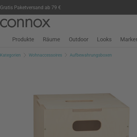
Gratis Paketversand ab 79 €
Kundenkonto
Wunschliste
Warenkorb
Direkt
Direkt
zum
zum
Seiteninhalt
Suchfeld
Produkte
Räume
Outdoor
Looks
Marke
springen
springen
Kategorien
Wohnaccessoires
Aufbewahrungsboxen