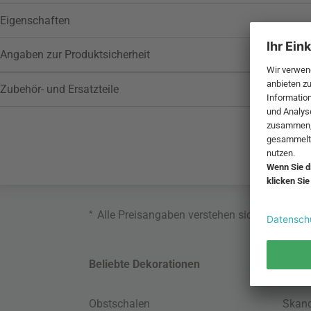
Eigenschaften
Angaben zur Produktsicherheit
Zubehör- und Ersatzteile
*
Alle Preisangaben verstehen sich inklusive
Beliebte Dekorationen
Belie
Obstschalen
Skand