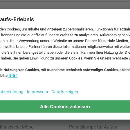
 MwSt. und zzgl.
Versandkosten
.
bte Möbel
Beliebte Leuchten
inavische Möbel
Pendellampe für Außen