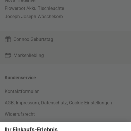
Nova Treteimer
Flowerpot Akku Tischleuchte
Joseph Joseph Wäschekorb
Connox Geburtstag
Markenliebling
Kundenservice
Kontaktformular
AGB
,
Impressum
,
Datenschutz
,
Cookie-Einstellungen
Widerrufsrecht
Rund um Ihre Bestellung