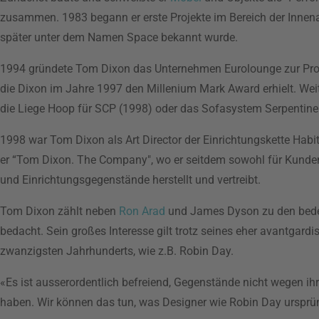
zusammen. 1983 begann er erste Projekte im Bereich der Innenar
später unter dem Namen Space bekannt wurde.
1994 gründete Tom Dixon das Unternehmen Eurolounge zur Produk
die Dixon im Jahre 1997 den Millenium Mark Award erhielt. Weit
die Liege Hoop für SCP (1998) oder das Sofasystem Serpentine
1998 war Tom Dixon als Art Director der Einrichtungskette Habita
er “Tom Dixon. The Company", wo er seitdem sowohl für Kunden 
und Einrichtungsgegenstände herstellt und vertreibt.
Tom Dixon zählt neben
Ron Arad
und James Dyson zu den bedeu
bedacht. Sein großes Interesse gilt trotz seines eher avantgar
zwanzigsten Jahrhunderts, wie z.B. Robin Day.
«Es ist ausserordentlich befreiend, Gegenstände nicht wegen ihr
haben. Wir können das tun, was Designer wie Robin Day ursprüng