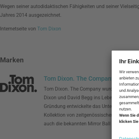
Wegen seiner autodidaktischen Fähigkeiten und seiner Vielseit
Jahres 2014 ausgezeichnet.
Internetseite von
Tom Dixon
Marken
Tom Dixon. The Company
Tom Dixon. The Company wurde im Jahr 
Dixon und David Begg ins Leben gerufen. Se
Gründung entwickelte das Unternehmen ein
Kollektion von zeitgenössischen Objekten, 
auch die bekannten Mirror Ball Leuchten ge