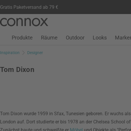
Gratis Paketversand ab 79 €
Kundenkonto
Wunschliste
Warenkorb
Direkt
Direkt
zum
zum
Seiteninhalt
Suchfeld
Produkte
Räume
Outdoor
Looks
Marke
springen
springen
Inspiration
Designer
Tom Dixon
Tom Dixon wurde 1959 in Sfax, Tunesien geboren. Er wuchs als S
London auf. Dort studierte er bis 1978 an der Chelsea School of
Zunächst baute und schweißte er
Möbel
und Objekte als "Perfo