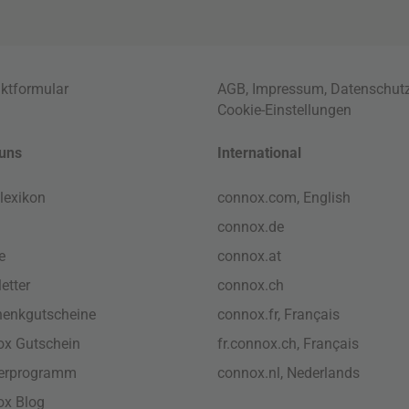
ktformular
AGB
,
Impressum
,
Datenschut
Cookie-Einstellungen
uns
International
lexikon
connox.com, English
connox.de
e
connox.at
etter
connox.ch
enkgutscheine
connox.fr, Français
x Gutschein
fr.connox.ch, Français
nerprogramm
connox.nl, Nederlands
ox Blog