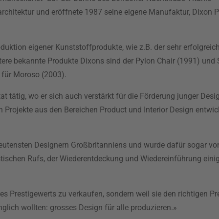
chitektur und eröffnete 1987 seine eigene Manufaktur, Dixon PI
tion eigener Kunststoffprodukte, wie z.B. der sehr erfolgreich
ere bekannte Produkte Dixons sind der Pylon Chair (1991) und S-
 für Moroso (2003).
t tätig, wo er sich auch verstärkt für die Förderung junger Desi
Projekte aus den Bereichen Product und Interior Design entwic
tensten Designern Großbritanniens und wurde dafür sogar vo
distischen Rufs, der Wiederentdeckung und Wiedereinführung ein
es Prestigewerts zu verkaufen, sondern weil sie den richtigen Pr
lich wollten: grosses Design für alle produzieren.»