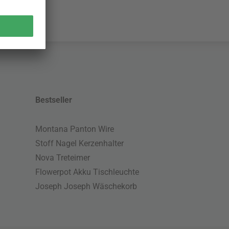
Bestseller
Montana Panton Wire
Stoff Nagel Kerzenhalter
Nova Treteimer
Flowerpot Akku Tischleuchte
Joseph Joseph Wäschekorb