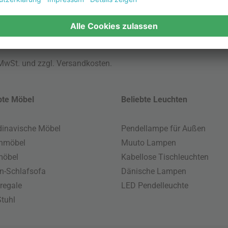
 MwSt. und zzgl.
Versandkosten
.
bte Möbel
Beliebte Leuchten
inavische Möbel
Pendellampe für Außen
enmöbel
Muuto Lampen
möbel
Kabellose Tischleuchten
n-Schlafsofa
Dänische Lampen
regale
LED Pendelleuchte
tuhl