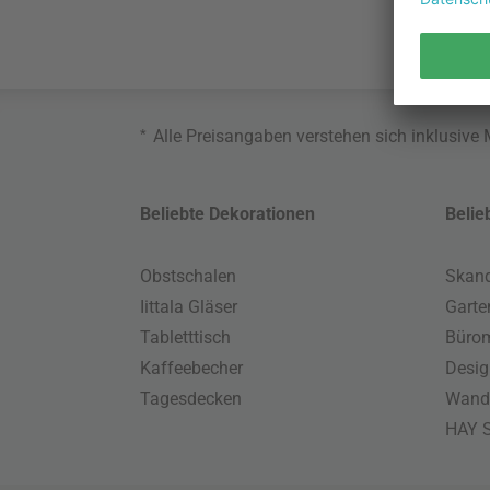
*
Alle Preisangaben verstehen sich inklusive
Beliebte Dekorationen
Belie
Obstschalen
Skand
Iittala Gläser
Gart
Tabletttisch
Büro
Kaffeebecher
Desig
Tagesdecken
Wand
HAY S