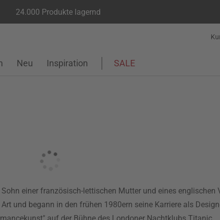
24.000 Produkte lagernd
Ku
n
Neu
Inspiration
SALE
ohn einer französisch-lettischen Mutter und eines englischen V
 Art und begann in den frühen 1980ern seine Karriere als Design
rmancekunst" auf der Bühne des Londoner Nachtklubs Titanic