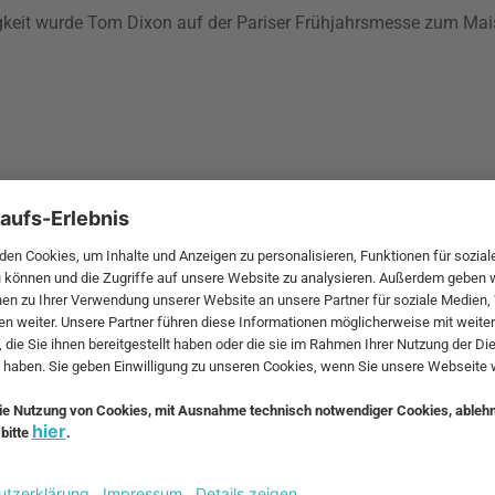
igkeit wurde Tom Dixon auf der Pariser Frühjahrsmesse zum Mai
2002 vonTom
it seiner
e eigene
zu denen z.B.
hören.