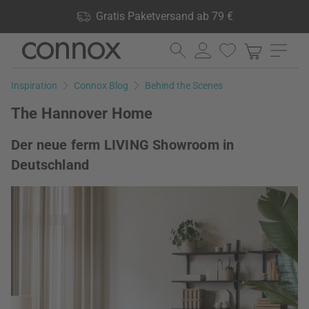
Shop Vorteile: Gratis Paketversand ab 79 €, 24.000 Produkte
Gratis Paketversand ab 79 €
lagernd, 60 Tage Rückgaberecht
Direkt
Direkt
zum
zum
Seiteninhalt
Suchfeld
Inspiration
Connox Blog
Behind the Scenes
springen
springen
The Hannover Home
Der neue ferm LIVING Showroom in
Deutschland