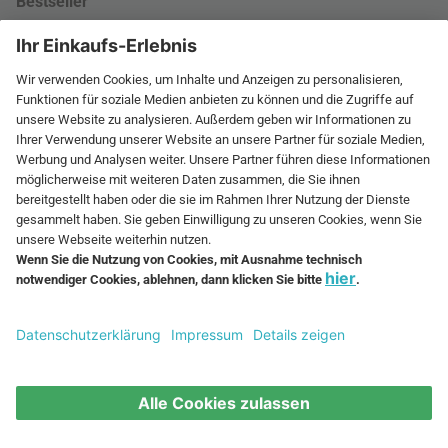
Bestseller
Montana Panton Wire
Stoff Nagel Kerzenhalter
Nova Treteimer
Flowerpot Akku Tischleuchte
Joseph Joseph Wäschekorb
Connox Geburtstag
Markenliebling
Kundenservice
Kontaktformular