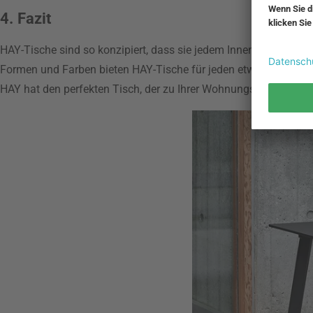
4. Fazit
HAY-Tische sind so konzipiert, dass sie jedem Innen- oder Außen
Formen und Farben bieten HAY-Tische für jeden etwas. Egal, ob
HAY hat den perfekten Tisch, der zu Ihrer Wohnungseinrichtung 