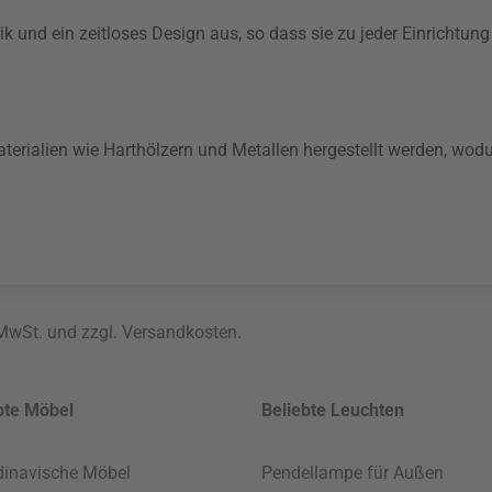
k und ein zeitloses Design aus, so dass sie zu jeder Einrichtun
aterialien wie Harthölzern und Metallen hergestellt werden, wod
 MwSt. und zzgl.
Versandkosten
.
bte Möbel
Beliebte Leuchten
inavische Möbel
Pendellampe für Außen