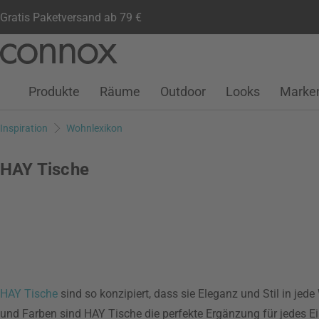
Gratis Paketversand ab 79 €
Kundenkonto
Wunschliste
Warenkorb
Direkt
Direkt
zum
zum
Seiteninhalt
Suchfeld
Produkte
Räume
Outdoor
Looks
Marke
springen
springen
Inspiration
Wohnlexikon
HAY Tische
HAY
Tische
sind so konzipiert, dass sie Eleganz und Stil in je
und Farben sind HAY Tische die perfekte Ergänzung für jedes Ei