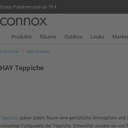
Gratis Paketversand ab 79 €
Kundenkonto
Wunschliste
Warenkorb
Direkt
Direkt
zum
zum
Seiteninhalt
Suchfeld
Produkte
Räume
Outdoor
Looks
Marke
springen
springen
Inspiration
Wohnlexikon
HAY Teppiche
Teppiche
geben jedem Raum eine gemütliche Atmosphäre und s
vielseitige Farbpalette der Teppiche. Entworfen wurden sie vo