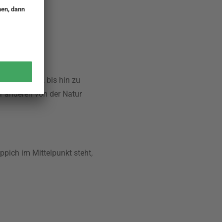
n Teppichen, bis hin zu
r anderen von der Natur
pich im Mittelpunkt steht,