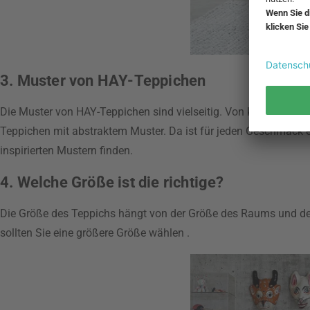
3. Muster von HAY-Teppichen
Die Muster von HAY-Teppichen sind vielseitig. Von klassischen 
Teppichen mit abstraktem Muster. Da ist für jeden Geschmack e
inspirierten Mustern finden.
4. Welche Größe ist die richtige?
Die Größe des Teppichs hängt von der Größe des Raums und den
sollten Sie eine größere Größe wählen .