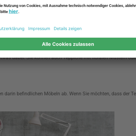
Teppichen ohne Muster, über gestreifte Teppiche und gepunktete
twas dabei. Sie können auch Teppiche mit floralen Mustern ode
 darin befindlichen Möbeln ab. Wenn Sie möchten, dass der Tep