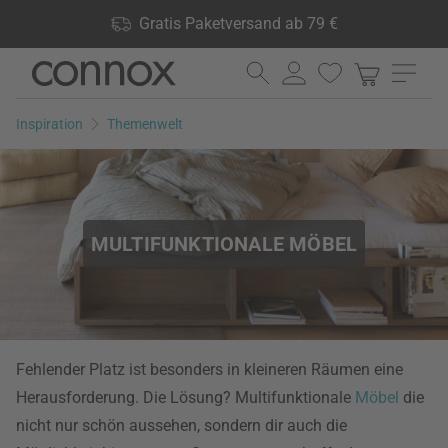
Shop Vorteile: Gratis Paketversand ab 79 €, 24.000 Produkte
Gratis Paketversand ab 79 €
lagernd, 60 Tage Rückgaberecht
Direkt
Direkt
zum
zum
Seiteninhalt
Suchfeld
Inspiration
Themenwelt
springen
springen
MULTIFUNKTIONALE MÖBEL
Fehlender Platz ist besonders in kleineren Räumen eine
Herausforderung. Die Lösung? Multifunktionale
Möbel
die
nicht nur schön aussehen, sondern dir auch die