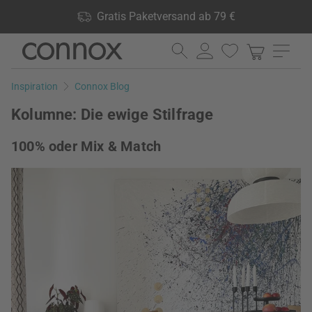
Shop Vorteile: Gratis Paketversand ab 79 €, 24.000 Produkte
Gratis Paketversand ab 79 €
lagernd, 60 Tage Rückgaberecht
Direkt
Direkt
zum
zum
Seiteninhalt
Suchfeld
Inspiration
Connox Blog
springen
springen
Kolumne: Die ewige Stilfrage
100% oder Mix & Match