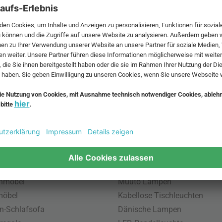
 MwSt. und zzgl.
Versandkosten
.
bte Möbel
Beliebte Leuchten
inavische Möbel
Pendellampe für Außen
enmöbel
Muuto Lampen
möbel
Kabellose Tischleuchten
n-Schlafsofa
Dänische Lampen