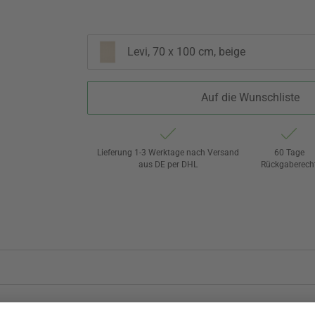
Levi, 70 x 100 cm, beige
Auf die Wunschliste
Lieferung 1-3 Werktage nach Versand
60 Tage
aus DE per DHL
Rückgaberech