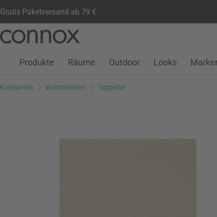
Gratis Paketversand ab 79 €
Kundenkonto
Wunschliste
Warenkorb
Direkt
Direkt
zum
zum
Seiteninhalt
Suchfeld
Produkte
Räume
Outdoor
Looks
Marke
springen
springen
Kategorien
Wohntextilien
Teppiche