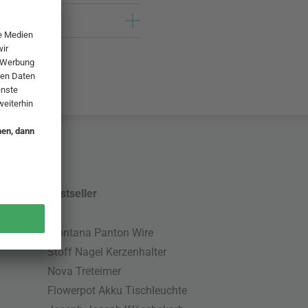
Bestseller
Montana Panton Wire
Stoff Nagel Kerzenhalter
Nova Treteimer
Flowerpot Akku Tischleuchte