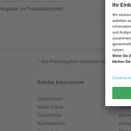
Angaben zur Produktsicherheit
*
Alle Preisangaben verstehen sich inklusive
Beliebte Dekorationen
Belie
Obstschalen
Skand
Iittala Gläser
Gart
Tabletttisch
Büro
Kaffeebecher
Desig