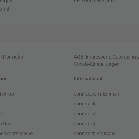
regale
LED Pendelleuchte
tuhl
ktformular
AGB
,
Impressum
,
Datenschut
Cookie-Einstellungen
uns
International
lexikon
connox.com, English
connox.de
e
connox.at
etter
connox.ch
enkgutscheine
connox.fr, Français