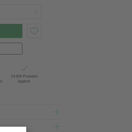
24.000 Produkte
ht
lagernd