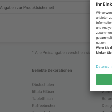
Angaben zur Produktsicherheit
*
Alle Preisangaben verstehen sich inklusive
Beliebte Dekorationen
Belie
Obstschalen
Skand
Iittala Gläser
Gart
Tabletttisch
Büro
Kaffeebecher
Desig