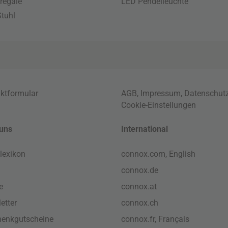
regale
LED Pendelleuchte
tuhl
ktformular
AGB
,
Impressum
,
Datenschut
Cookie-Einstellungen
uns
International
lexikon
connox.com, English
connox.de
e
connox.at
etter
connox.ch
enkgutscheine
connox.fr, Français