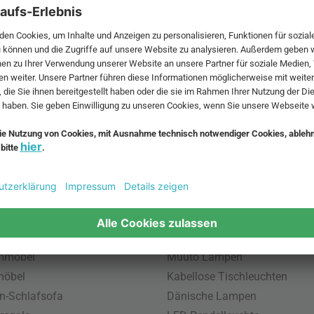
 MwSt. und zzgl.
Versandkosten
.
bte Möbel
Beliebte Leuchten
inavische Möbel
Pendellampe für Außen
enmöbel
Muuto Lampen
möbel
Kabellose Tischleuchten
n-Schlafsofa
Dänische Lampen