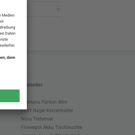
Bestseller
Montana Panton Wire
Stoff Nagel Kerzenhalter
Nova Treteimer
Flowerpot Akku Tischleuchte