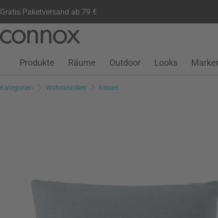
Gratis Paketversand ab 79 €
Kundenkonto
Wunschliste
Warenkorb
Direkt
Direkt
zum
zum
Seiteninhalt
Suchfeld
Produkte
Räume
Outdoor
Looks
Marke
springen
springen
Kategorien
Wohntextilien
Kissen