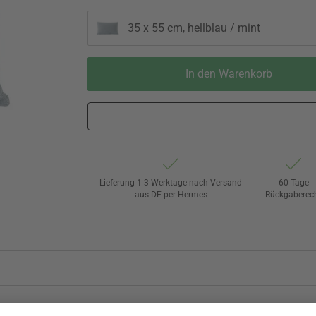
35 x 55 cm, hellblau / mint
In den Warenkorb
Lieferung 1-3 Werktage nach Versand
60 Tage
aus DE per Hermes
Rückgaberec