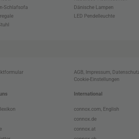
n-Schlafsofa
Dänische Lampen
regale
LED Pendelleuchte
tuhl
ktformular
AGB
,
Impressum
,
Datenschut
Cookie-Einstellungen
uns
International
lexikon
connox.com, English
connox.de
e
connox.at
etter
connox.ch