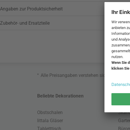
Angaben zur Produktsicherheit
Zubehör- und Ersatzteile
*
Alle Preisangaben verstehen sich inklusive
Beliebte Dekorationen
Belie
Obstschalen
Skand
Iittala Gläser
Gart
Tabletttisch
Büro