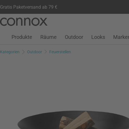
Gratis Paketversand ab 79 €
Kundenkonto
Wunschliste
Warenkorb
Direkt
Direkt
zum
zum
Seiteninhalt
Suchfeld
Produkte
Räume
Outdoor
Looks
Marke
springen
springen
Kategorien
Outdoor
Feuerstellen