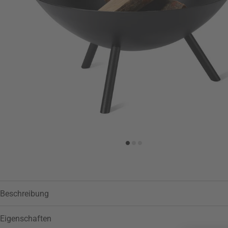
Zur Wunschliste hinzufügen
Beschreibung
Eigenschaften