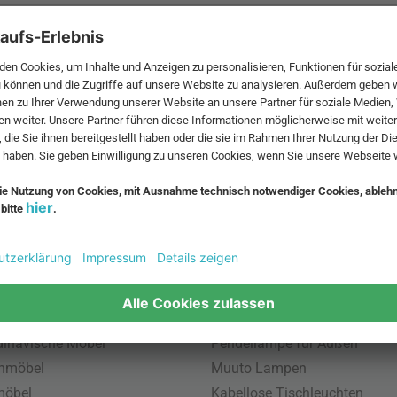
 MwSt. und zzgl.
Versandkosten
.
bte Möbel
Beliebte Leuchten
inavische Möbel
Pendellampe für Außen
enmöbel
Muuto Lampen
möbel
Kabellose Tischleuchten