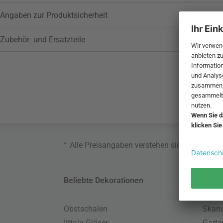
Angaben zur Produktsicherheit
Zubehör- und Ersatzteile
*
Alle Preisangaben verstehen sich inklusive
Beliebte Dekorationen
Belie
Obstschalen
Skand
Iittala Gläser
Gart