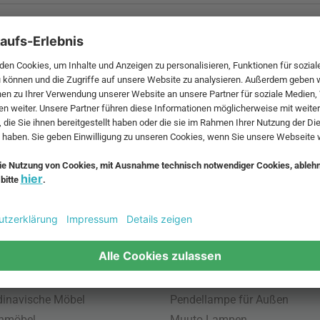
 MwSt. und zzgl.
Versandkosten
.
bte Möbel
Beliebte Leuchten
inavische Möbel
Pendellampe für Außen
enmöbel
Muuto Lampen