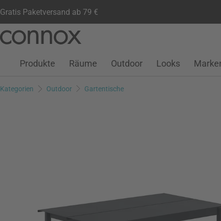
Gratis Paketversand ab 79 €
Kundenkonto
Wunschliste
Warenkorb
Direkt
Direkt
zum
zum
Seiteninhalt
Suchfeld
Produkte
Räume
Outdoor
Looks
Marke
springen
springen
Kategorien
Outdoor
Gartentische