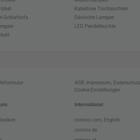
möbel
Kabellose Tischleuchten
n-Schlafsofa
Dänische Lampen
regale
LED Pendelleuchte
tuhl
ktformular
AGB
,
Impressum
,
Datenschut
Cookie-Einstellungen
uns
International
lexikon
connox.com, English
connox.de
e
connox.at