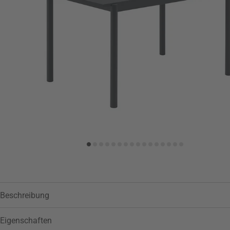
Zur Wunschliste hinzufügen
Beschreibung
Eigenschaften