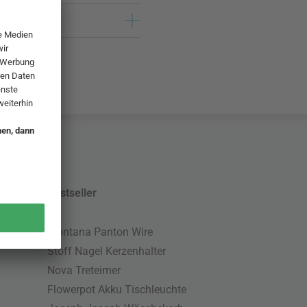
Bestseller
Montana Panton Wire
Stoff Nagel Kerzenhalter
Nova Treteimer
Flowerpot Akku Tischleuchte