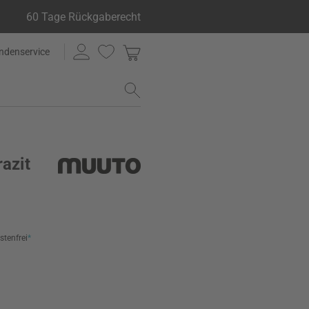
60 Tage Rückgaberecht
ndenservice
razit
stenfrei
*