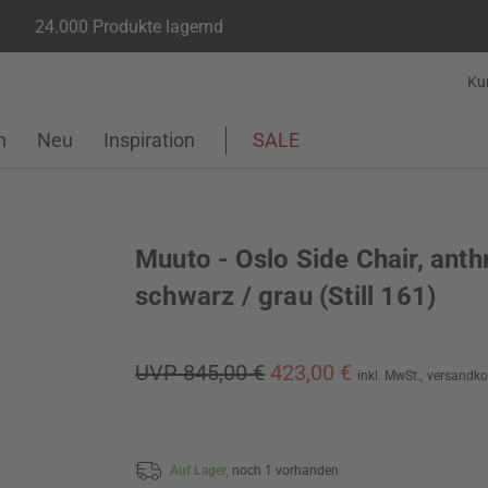
24.000 Produkte lagernd
Ku
n
Neu
Inspiration
SALE
Muuto - Oslo Side Chair, anth
schwarz / grau (Still 161)
UVP 845,00 €
423,00 €
inkl. MwSt.,
versandko
Auf Lager,
noch 1 vorhanden