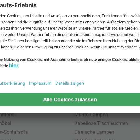
 MwSt. und zzgl.
Versandkosten
.
bte Möbel
Beliebte Leuchten
inavische Möbel
Pendellampe für Außen
enmöbel
Muuto Lampen
möbel
Kabellose Tischleuchten
n-Schlafsofa
Dänische Lampen