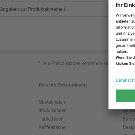
Angaben zur Produktsicherheit
*
Alle Preisangaben verstehen sich inklusive
Beliebte Dekorationen
Belie
Obstschalen
Skand
Iittala Gläser
Gart
Tabletttisch
Büro
Kaffeebecher
Desig