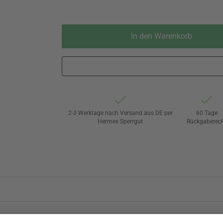
In den Warenkorb
2-3 Werktage nach Versand aus DE per
60 Tage
Hermes Sperrgut
Rückgaberec