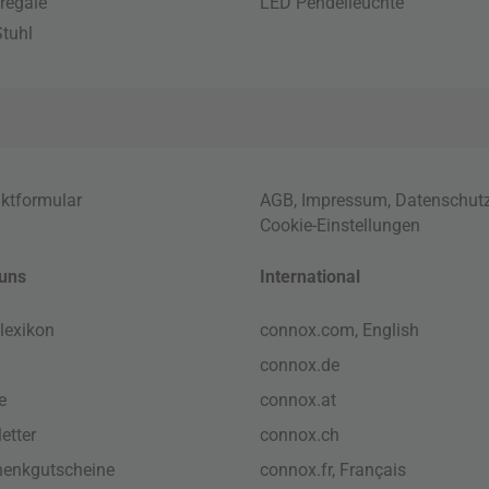
regale
LED Pendelleuchte
tuhl
ktformular
AGB
,
Impressum
,
Datenschut
Cookie-Einstellungen
uns
International
lexikon
connox.com, English
connox.de
e
connox.at
etter
connox.ch
enkgutscheine
connox.fr, Français