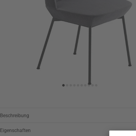
Zur Wunschliste hinzufügen
Beschreibung
Eigenschaften