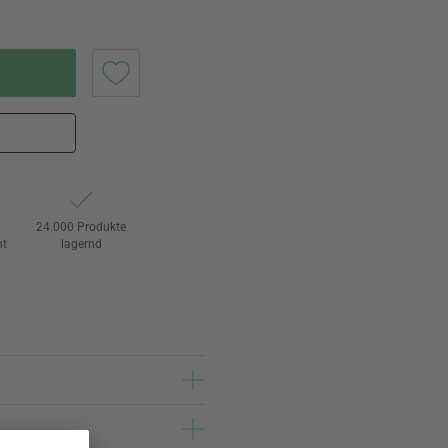
24.000 Produkte
ht
lagernd