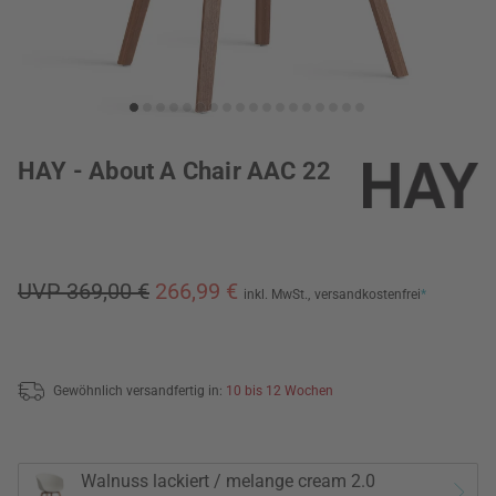
HAY - About A Chair AAC 22
UVP 369,00 €
266,99 €
inkl. MwSt.,
versandkostenfrei
*
Gewöhnlich versandfertig in:
10 bis 12 Wochen
Walnuss lackiert / melange cream 2.0