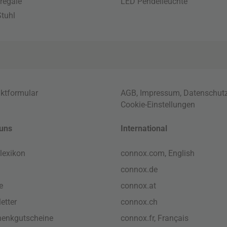
regale
LED Pendelleuchte
tuhl
ktformular
AGB
,
Impressum
,
Datenschut
Cookie-Einstellungen
uns
International
lexikon
connox.com, English
connox.de
e
connox.at
etter
connox.ch
enkgutscheine
connox.fr, Français