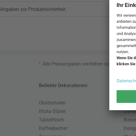
Angaben zur Produktsicherheit
*
Alle Preisangaben verstehen sich inklusive
Beliebte Dekorationen
Belie
Obstschalen
Skand
Iittala Gläser
Gart
Tabletttisch
Büro
Kaffeebecher
Desig