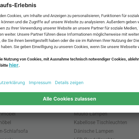
 MwSt. und zzgl.
Versandkosten
.
bte Möbel
Beliebte Leuchten
inavische Möbel
Pendellampe für Außen
enmöbel
Muuto Lampen
möbel
Kabellose Tischleuchten
n-Schlafsofa
Dänische Lampen