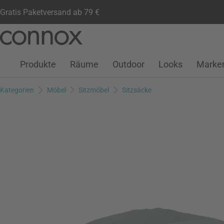
Gratis Paketversand ab 79 €
Kundenkonto
Wunschliste
Warenkorb
Direkt
Direkt
zum
zum
Seiteninhalt
Suchfeld
Produkte
Räume
Outdoor
Looks
Marke
springen
springen
Kategorien
Möbel
Sitzmöbel
Sitzsäcke