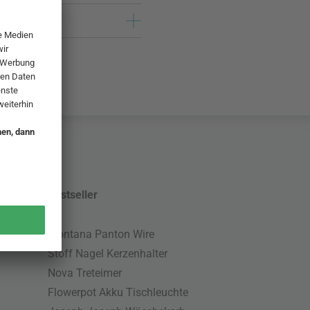
Bestseller
Montana Panton Wire
Stoff Nagel Kerzenhalter
Nova Treteimer
Flowerpot Akku Tischleuchte