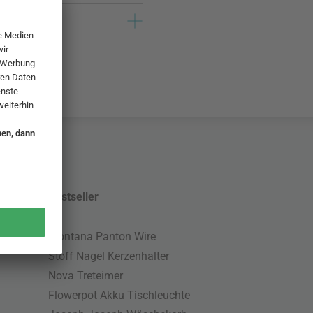
Bestseller
Montana Panton Wire
Stoff Nagel Kerzenhalter
Nova Treteimer
Flowerpot Akku Tischleuchte