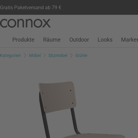
Gratis Paketversand ab 79 €
Kundenkonto
Wunschliste
Warenkorb
Direkt
Direkt
zum
zum
Seiteninhalt
Suchfeld
Produkte
Räume
Outdoor
Looks
Marke
springen
springen
Kategorien
Möbel
Sitzmöbel
Stühle