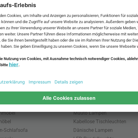
 MwSt. und zzgl.
Versandkosten
.
bte Möbel
Beliebte Leuchten
inavische Möbel
Pendellampe für Außen
enmöbel
Muuto Lampen
möbel
Kabellose Tischleuchten
n-Schlafsofa
Dänische Lampen