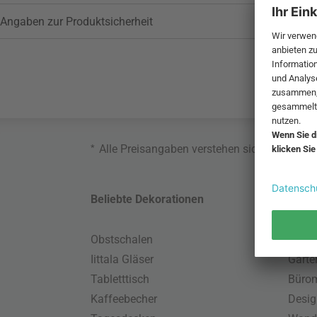
Angaben zur Produktsicherheit
*
Alle Preisangaben verstehen sich inklusive
Beliebte Dekorationen
Belie
Obstschalen
Skand
Iittala Gläser
Gart
Tabletttisch
Büro
Kaffeebecher
Desig