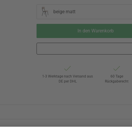
beige matt
In den Warenkorb
1-3 Werktage nach Versand aus
60 Tage
DE per DHL
Rückgaberecht