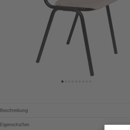
Zur Wunschliste hinzufügen
Beschreibung
Eigenschaften