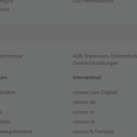
regale
LED Pendelleuchte
tuhl
ktformular
AGB
,
Impressum
,
Datenschut
Cookie-Einstellungen
uns
International
lexikon
connox.com, English
connox.de
e
connox.at
etter
connox.ch
enkgutscheine
connox.fr, Français