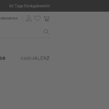
60 Tage Rückgaberecht
ndenservice
be