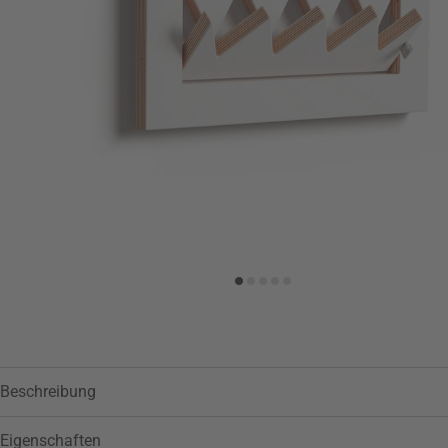
Zur Wunschliste hinzufügen
Beschreibung
Eigenschaften