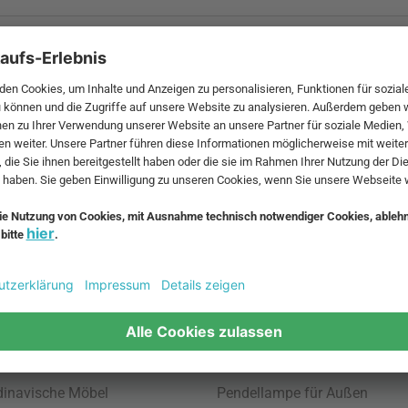
 MwSt. und zzgl.
Versandkosten
.
bte Möbel
Beliebte Leuchten
inavische Möbel
Pendellampe für Außen