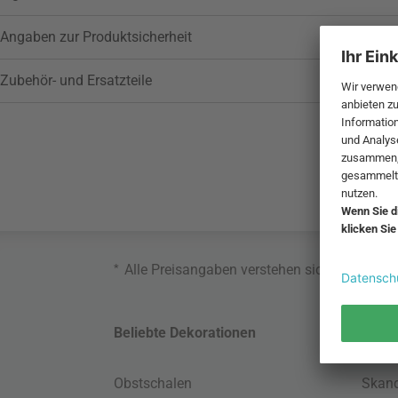
Angaben zur Produktsicherheit
Zubehör- und Ersatzteile
*
Alle Preisangaben verstehen sich inklusive
Beliebte Dekorationen
Belie
Obstschalen
Skand