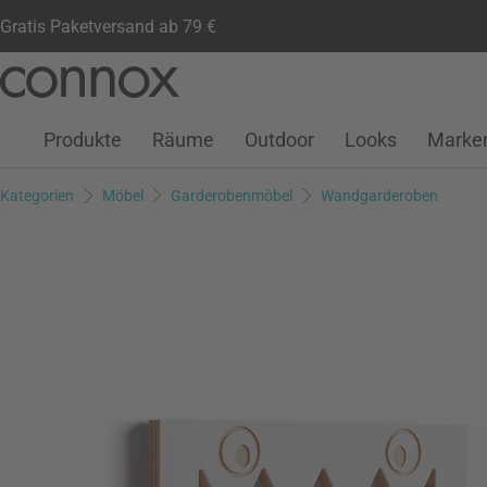
Gratis Paketversand ab 79 €
Kundenkonto
Wunschliste
Warenkorb
Direkt
Direkt
zum
zum
Seiteninhalt
Suchfeld
Produkte
Räume
Outdoor
Looks
Marke
springen
springen
Kategorien
Möbel
Garderobenmöbel
Wandgarderoben