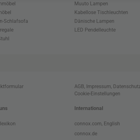
enmöbel
Muuto Lampen
möbel
Kabellose Tischleuchten
n-Schlafsofa
Dänische Lampen
regale
LED Pendelleuchte
tuhl
ktformular
AGB
,
Impressum
,
Datenschut
Cookie-Einstellungen
uns
International
lexikon
connox.com, English
connox.de