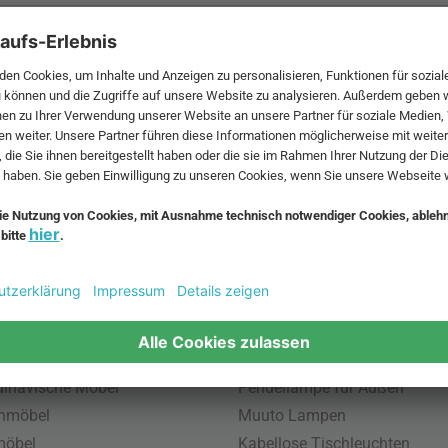
 MwSt. und zzgl.
Versandkosten
.
bte Möbel
Beliebte Leuchten
inavische Möbel
Pendellampe für Außen
enmöbel
Muuto Lampen
möbel
Kabellose Tischleuchten