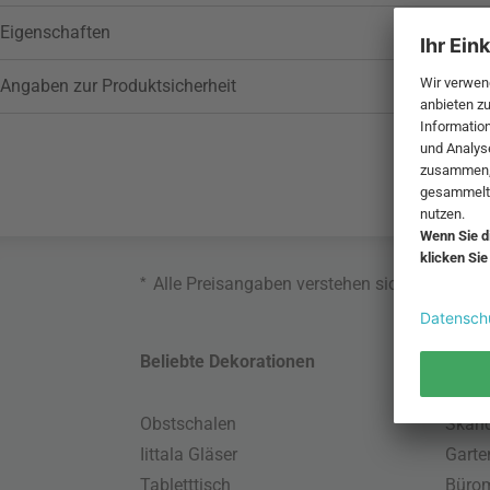
Eigenschaften
Angaben zur Produktsicherheit
*
Alle Preisangaben verstehen sich inklusive
Beliebte Dekorationen
Belie
Obstschalen
Skand
Iittala Gläser
Gart
Tabletttisch
Büro