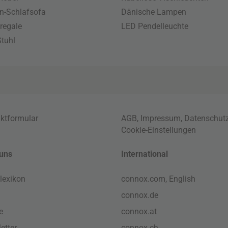
n-Schlafsofa
Dänische Lampen
regale
LED Pendelleuchte
tuhl
ktformular
AGB
,
Impressum
,
Datenschut
Cookie-Einstellungen
uns
International
lexikon
connox.com, English
connox.de
e
connox.at
etter
connox.ch