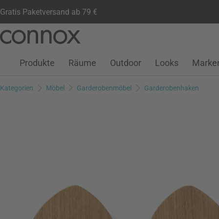
Gratis Paketversand ab 79 €
Kundenkonto
Wunschliste
Warenkorb
Direkt
Direkt
zum
zum
Seiteninhalt
Suchfeld
Produkte
Räume
Outdoor
Looks
Marke
springen
springen
Kategorien
Möbel
Garderobenmöbel
Garderobenhaken