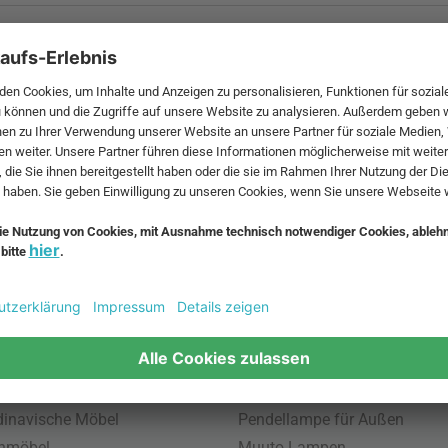
 MwSt. und zzgl.
Versandkosten
.
bte Möbel
Beliebte Leuchten
inavische Möbel
Pendellampe für Außen
enmöbel
Muuto Lampen