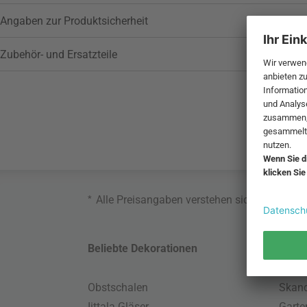
Angaben zur Produktsicherheit
Zubehör- und Ersatzteile
*
Alle Preisangaben verstehen sich inklusive
Beliebte Dekorationen
Belie
Obstschalen
Skand
Iittala Gläser
Gart