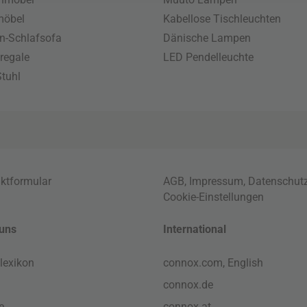
möbel
Kabellose Tischleuchten
n-Schlafsofa
Dänische Lampen
regale
LED Pendelleuchte
tuhl
ktformular
AGB
,
Impressum
,
Datenschut
Cookie-Einstellungen
uns
International
lexikon
connox.com, English
connox.de
e
connox.at