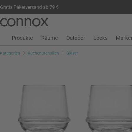
Gratis Paketversand ab 79 €
Kundenkonto
Wunschliste
Warenkorb
Direkt
Direkt
zum
zum
Seiteninhalt
Suchfeld
Produkte
Räume
Outdoor
Looks
Marke
springen
springen
Kategorien
Küchenutensilien
Gläser