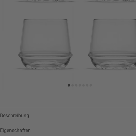
Zur Wunschliste hinzufügen
Beschreibung
Eigenschaften