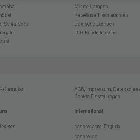
enmöbel
Muuto Lampen
möbel
Kabellose Tischleuchten
n-Schlafsofa
Dänische Lampen
regale
LED Pendelleuchte
tuhl
ktformular
AGB
,
Impressum
,
Datenschut
Cookie-Einstellungen
uns
International
lexikon
connox.com, English
connox.de