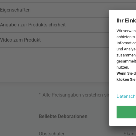
Eigenschaften
Angaben zur Produktsicherheit
Video zum Produkt
*
Alle Preisangaben verstehen sich inklusive
Beliebte Dekorationen
Belie
Obstschalen
Skand