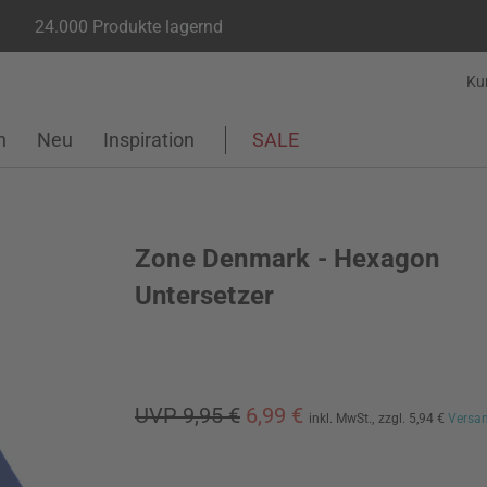
24.000 Produkte lagernd
Ku
n
Neu
Inspiration
SALE
Zone Denmark - Hexagon
Untersetzer
UVP 9,95 €
6,99 €
inkl. MwSt.,
zzgl. 5,94 €
Versa