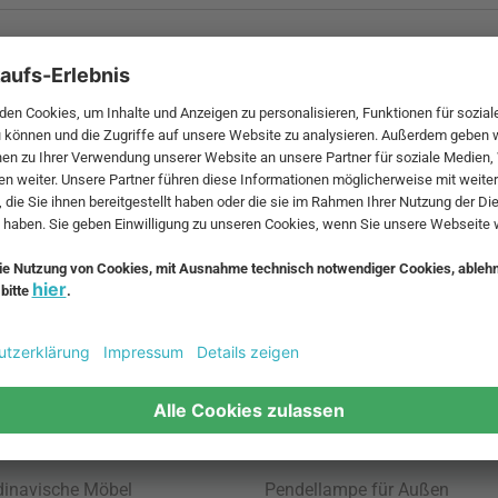
 MwSt. und zzgl.
Versandkosten
.
bte Möbel
Beliebte Leuchten
inavische Möbel
Pendellampe für Außen