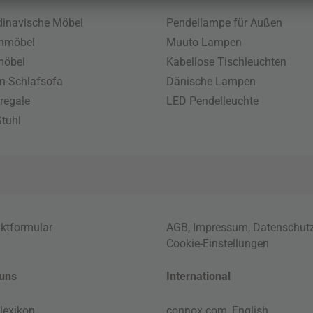
inavische Möbel
Pendellampe für Außen
enmöbel
Muuto Lampen
möbel
Kabellose Tischleuchten
n-Schlafsofa
Dänische Lampen
regale
LED Pendelleuchte
tuhl
ktformular
AGB
,
Impressum
,
Datenschut
Cookie-Einstellungen
uns
International
lexikon
connox.com, English