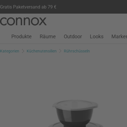
Gratis Paketversand ab 79 €
Kundenkonto
Wunschliste
Warenkorb
Direkt
Direkt
zum
zum
Seiteninhalt
Suchfeld
Produkte
Räume
Outdoor
Looks
Marke
springen
springen
Kategorien
Küchenutensilien
Rührschüsseln