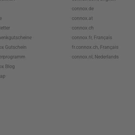
connox.de
e
connox.at
etter
connox.ch
enkgutscheine
connox.fr, Français
x Gutschein
fr.connox.ch, Français
nerprogramm
connox.nl, Nederlands
ox Blog
map