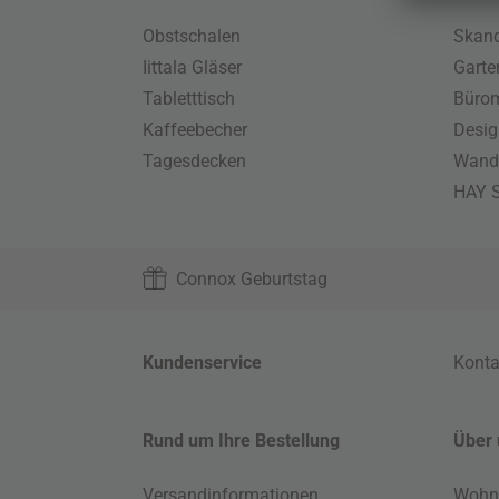
Obstschalen
Skand
Iittala Gläser
Gart
Tabletttisch
Büro
Kaffeebecher
Desig
Tagesdecken
Wand
HAY S
Connox Geburtstag
Kundenservice
Konta
Rund um Ihre Bestellung
Über 
Versandinformationen
Wohn