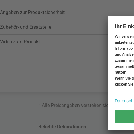
Angaben zur Produktsicherheit
Zubehör- und Ersatzteile
Video zum Produkt
*
Alle Preisangaben verstehen sich inklusive
Beliebte Dekorationen
Belie