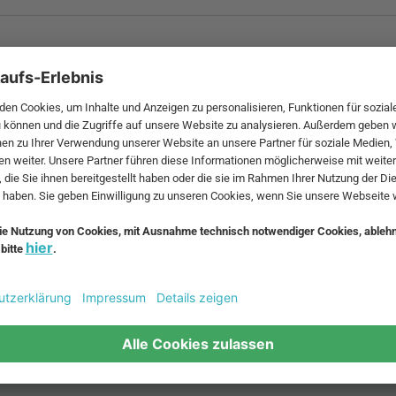
 MwSt. und zzgl.
Versandkosten
.
bte Möbel
Beliebte Leuchten