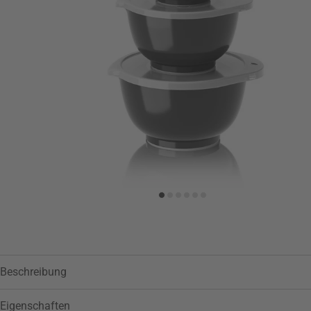
Zur Wunschliste hinzufügen
Beschreibung
Eigenschaften