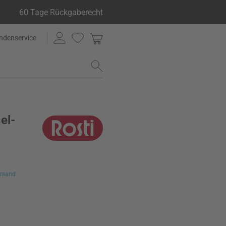
60 Tage Rückgaberecht
ndenservice
el-
rsand