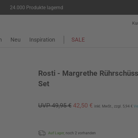
24.000 Produkte lagernd
Ku
n
Neu
Inspiration
SALE
Rosti - Margrethe Rührschüss
Set
UVP 49,95 €
42,50 €
inkl. MwSt.,
zzgl. 5,94 €
Ve
Auf Lager,
noch 2 vorhanden