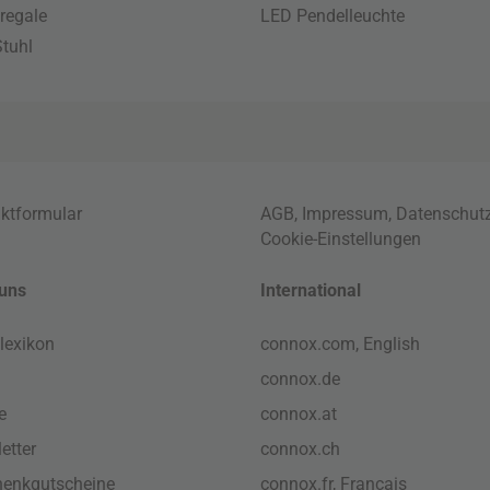
regale
LED Pendelleuchte
tuhl
ktformular
AGB
,
Impressum
,
Datenschut
Cookie-Einstellungen
uns
International
lexikon
connox.com, English
connox.de
e
connox.at
etter
connox.ch
enkgutscheine
connox.fr, Français