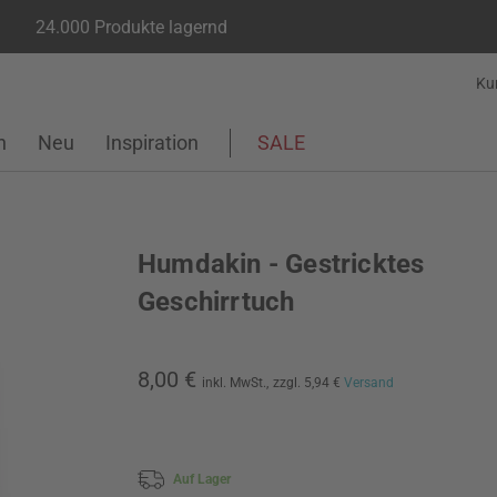
24.000 Produkte lagernd
Ku
n
Neu
Inspiration
SALE
Humdakin - Gestricktes
Geschirrtuch
8,00 €
inkl. MwSt.,
zzgl. 5,94 €
Versand
Auf Lager