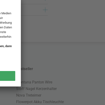
Bestseller
Montana Panton Wire
Stoff Nagel Kerzenhalter
Nova Treteimer
Flowerpot Akku Tischleuchte