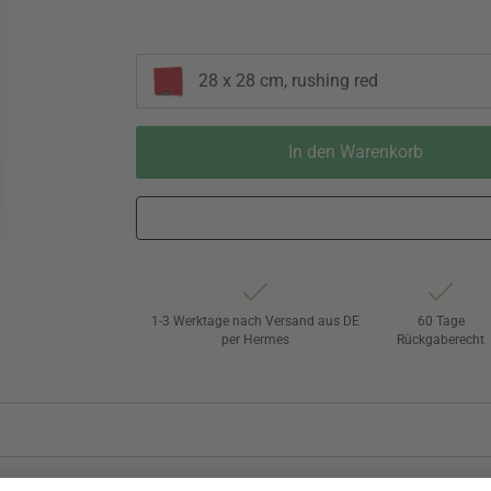
28 x 28 cm, rushing red
In den Warenkorb
1-3 Werktage nach Versand aus DE
60 Tage
per Hermes
Rückgaberecht