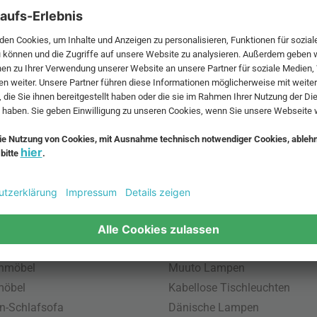
 MwSt. und zzgl.
Versandkosten
.
bte Möbel
Beliebte Leuchten
inavische Möbel
Pendellampe für Außen
enmöbel
Muuto Lampen
möbel
Kabellose Tischleuchten
n-Schlafsofa
Dänische Lampen