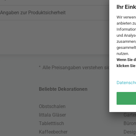
Angaben zur Produktsicherheit
*
Alle Preisangaben verstehen sich inklusive
Beliebte Dekorationen
Belie
Obstschalen
Skand
Iittala Gläser
Gart
Tabletttisch
Büro
Kaffeebecher
Desig