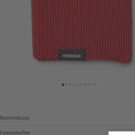
Zur Wunschliste hinzufügen
Beschreibung
Eigenschaften