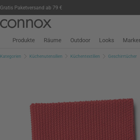
Gratis Paketversand ab 79 €
Kundenkonto
Wunschliste
Warenkorb
Direkt
Direkt
zum
zum
Seiteninhalt
Suchfeld
Produkte
Räume
Outdoor
Looks
Marke
springen
springen
Kategorien
Küchenutensilien
Küchentextilien
Geschirrtücher