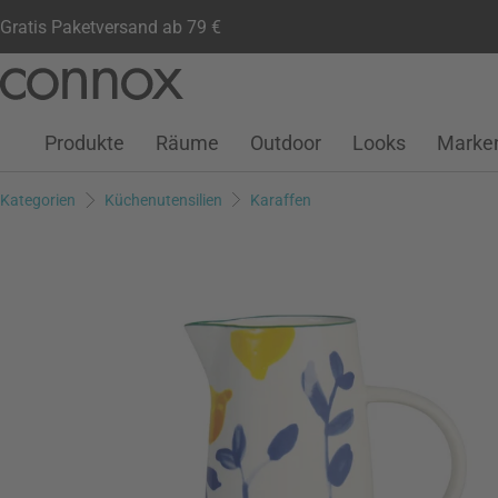
Gratis Paketversand ab 79 €
Kundenkonto
Wunschliste
Warenkorb
Direkt
Direkt
zum
zum
Seiteninhalt
Suchfeld
Produkte
Räume
Outdoor
Looks
Marke
springen
springen
Kategorien
Küchenutensilien
Karaffen