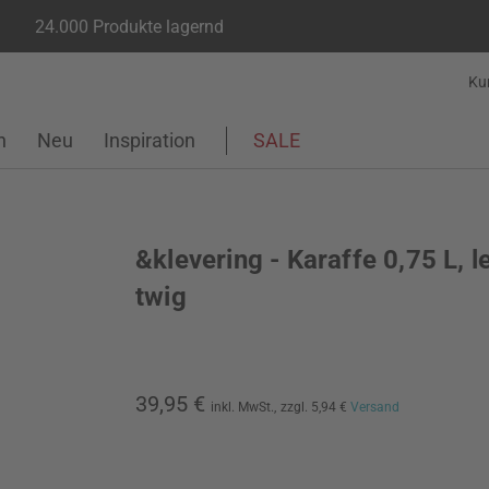
24.000 Produkte lagernd
Ku
n
Neu
Inspiration
SALE
&klevering - Karaffe 0,75 L, 
twig
39,95 €
inkl. MwSt.,
zzgl. 5,94 €
Versand