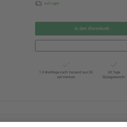
Auf Lager
In den Warenkorb
1-3 Werktage nach Versand aus DE
60 Tage
per Hermes
Rückgaberecht