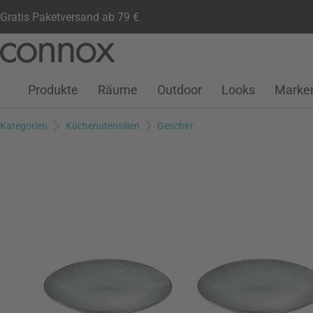
Gratis Paketversand ab 79 €
Kundenkonto
Wunschliste
Warenkorb
Direkt
Direkt
zum
zum
Seiteninhalt
Suchfeld
Produkte
Räume
Outdoor
Looks
Marke
springen
springen
Kategorien
Küchenutensilien
Geschirr