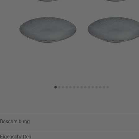
Zur Wunschliste hinzufügen
Beschreibung
Eigenschaften