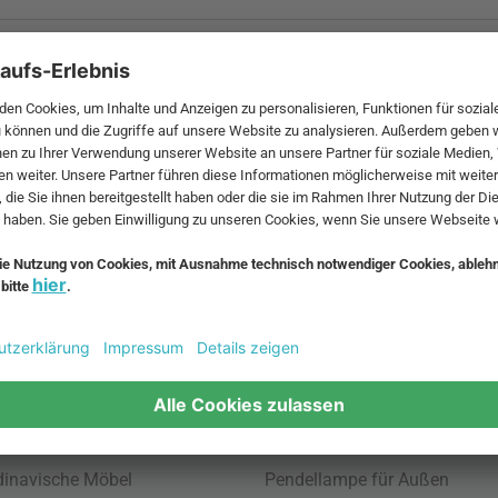
 MwSt. und zzgl.
Versandkosten
.
bte Möbel
Beliebte Leuchten
inavische Möbel
Pendellampe für Außen