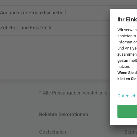
Angaben zur Produktsicherheit
Zubehör- und Ersatzteile
*
Alle Preisangaben verstehen sich inklusive
Beliebte Dekorationen
Belie
Obstschalen
Skand