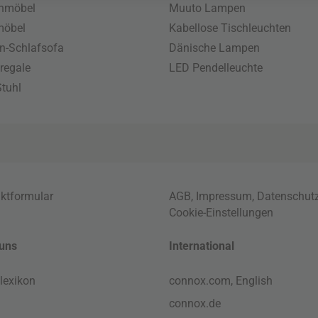
enmöbel
Muuto Lampen
möbel
Kabellose Tischleuchten
n-Schlafsofa
Dänische Lampen
regale
LED Pendelleuchte
tuhl
ktformular
AGB
,
Impressum
,
Datenschut
Cookie-Einstellungen
uns
International
lexikon
connox.com, English
connox.de