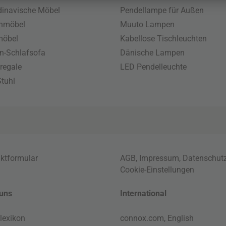
inavische Möbel
Pendellampe für Außen
enmöbel
Muuto Lampen
möbel
Kabellose Tischleuchten
n-Schlafsofa
Dänische Lampen
regale
LED Pendelleuchte
tuhl
ktformular
AGB
,
Impressum
,
Datenschut
Cookie-Einstellungen
uns
International
lexikon
connox.com, English