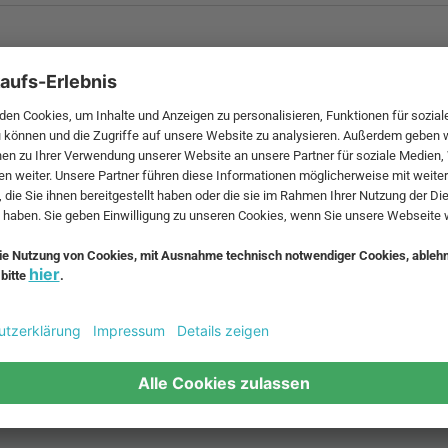
 MwSt. und zzgl.
Versandkosten
.
bte Möbel
Beliebte Leuchten