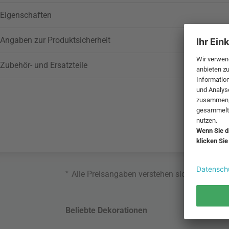
Eigenschaften
Angaben zur Produktsicherheit
Zubehör- und Ersatzteile
*
Alle Preisangaben verstehen sich inklusive
Beliebte Dekorationen
Belie