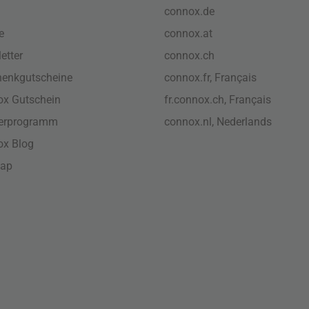
connox.de
e
connox.at
etter
connox.ch
enkgutscheine
connox.fr, Français
x Gutschein
fr.connox.ch, Français
nerprogramm
connox.nl, Nederlands
ox Blog
map