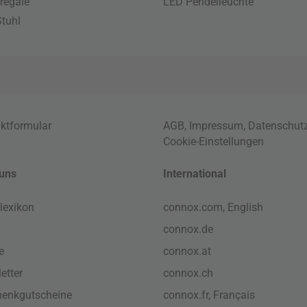
regale
LED Pendelleuchte
tuhl
ktformular
AGB
,
Impressum
,
Datenschut
Cookie-Einstellungen
uns
International
lexikon
connox.com, English
connox.de
e
connox.at
etter
connox.ch
enkgutscheine
connox.fr, Français