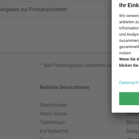
Angaben zur Produktsicherheit
*
Alle Preisangaben verstehen sich inklusive
Beliebte Dekorationen
Belie
Obstschalen
Skand
Iittala Gläser
Gart
Tabletttisch
Büro
Kaffeebecher
Desig