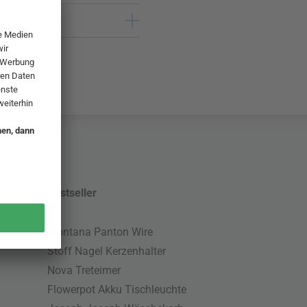
Bestseller
Montana Panton Wire
Stoff Nagel Kerzenhalter
Nova Treteimer
Flowerpot Akku Tischleuchte