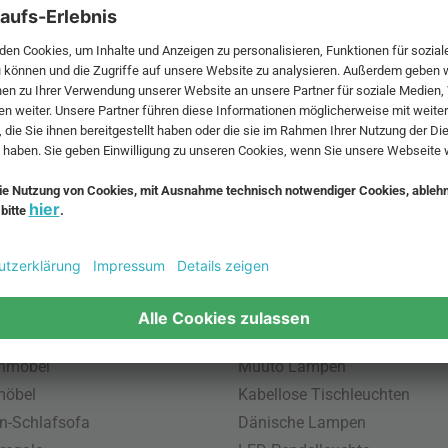
 MwSt. und zzgl.
Versandkosten
.
bte Möbel
Beliebte Leuchten
inavische Möbel
Pendellampe für Außen
enmöbel
Muuto Lampen
möbel
Kabellose Tischleuchten
n-Schlafsofa
Dänische Lampen