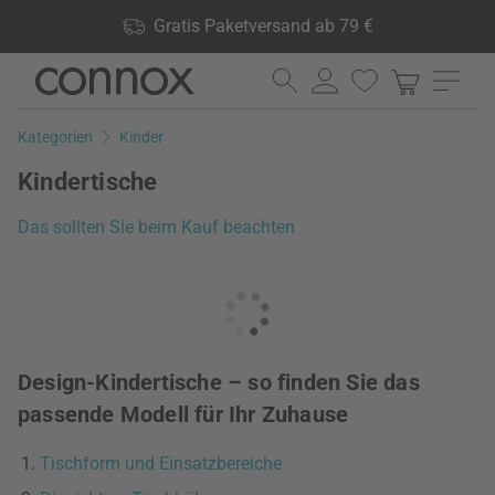
Shop Vorteile: Gratis Paketversand ab 79 €, 24.000 Produkte
Gratis Paketversand ab 79 €
lagernd, 60 Tage Rückgaberecht
Direkt
Direkt
zum
zum
Seiteninhalt
Suchfeld
Kategorien
Kinder
springen
springen
Kindertische
Das sollten Sie beim Kauf beachten
Design-Kindertische – so finden Sie das
passende Modell für Ihr Zuhause
Tischform und Einsatzbereiche