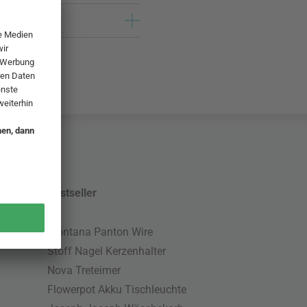
Bestseller
Montana Panton Wire
Stoff Nagel Kerzenhalter
Nova Treteimer
Flowerpot Akku Tischleuchte