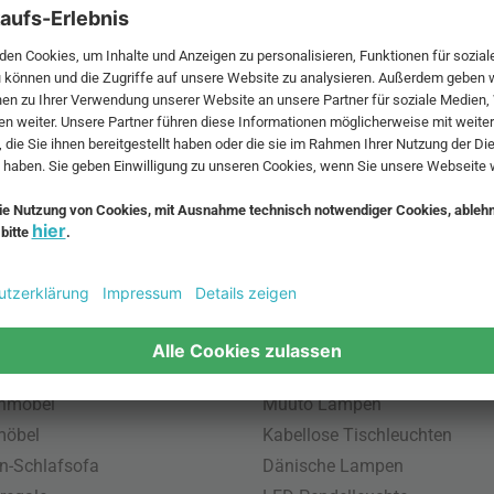
 MwSt. und zzgl.
Versandkosten
.
bte Möbel
Beliebte Leuchten
inavische Möbel
Pendellampe für Außen
enmöbel
Muuto Lampen
möbel
Kabellose Tischleuchten
n-Schlafsofa
Dänische Lampen