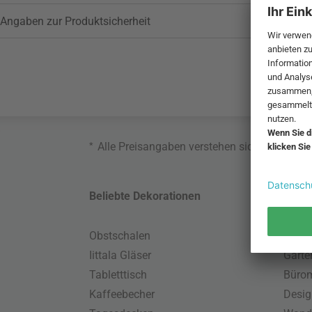
Angaben zur Produktsicherheit
*
Alle Preisangaben verstehen sich inklusive
Beliebte Dekorationen
Belie
Obstschalen
Skand
Iittala Gläser
Gart
Tabletttisch
Büro
Kaffeebecher
Desig