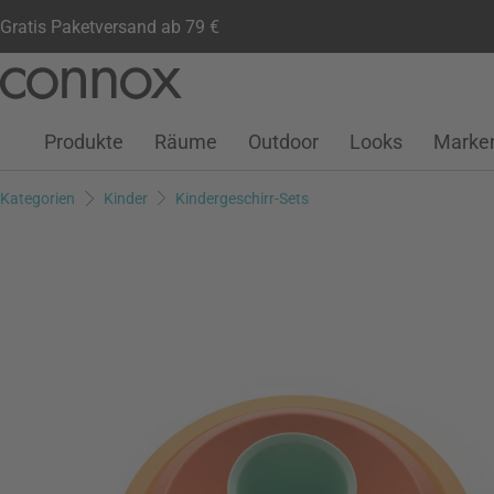
Gratis Paketversand ab 79 €
Kundenkonto
Wunschliste
Warenkorb
Direkt
Direkt
zum
zum
Seiteninhalt
Suchfeld
Produkte
Räume
Outdoor
Looks
Marke
springen
springen
Kategorien
Kinder
Kindergeschirr-Sets