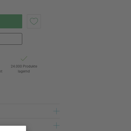
24.000 Produkte
ht
lagernd