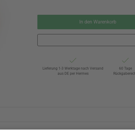
In den Warenkorb
Lieferung 1-3 Werktage nach Versand
60 Tage
aus DE per Hermes
Rückgaberec