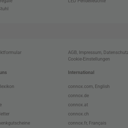
regale
LED Pendelleuchte
tuhl
ktformular
AGB
,
Impressum
,
Datenschut
Cookie-Einstellungen
uns
International
lexikon
connox.com, English
connox.de
e
connox.at
etter
connox.ch
enkgutscheine
connox.fr, Français