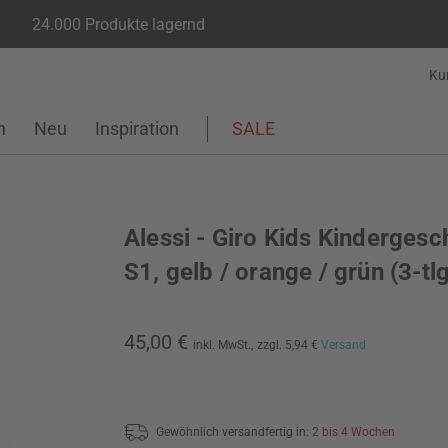
24.000 Produkte lagernd
Ku
n
Neu
Inspiration
SALE
Alessi - Giro Kids Kindergesch
S1, gelb / orange / grün (3-tlg
45,00 €
inkl. MwSt.,
zzgl. 5,94 €
Versand
Gewöhnlich versandfertig in:
2 bis 4 Wochen