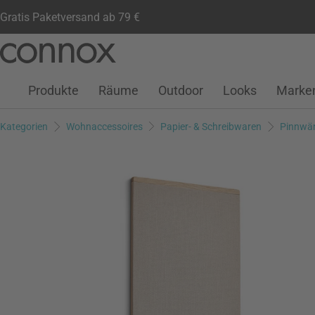
Gratis Paketversand ab 79 €
Kundenkonto
Wunschliste
Warenkorb
Direkt
Direkt
zum
zum
Seiteninhalt
Suchfeld
Produkte
Räume
Outdoor
Looks
Marke
springen
springen
Kategorien
Wohnaccessoires
Papier- & Schreibwaren
Pinnwä