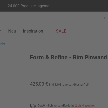
24.000 Produkte lagernd
Ku
n
Neu
Inspiration
SALE
nde
Form & Refine - Rim Pinwand
425,00 €
inkl. MwSt.,
versandkostenfrei
*
Gewöhnlich versandfertig in:
2 bis 4 Wochen