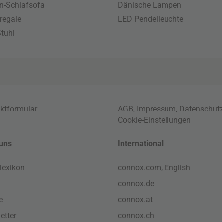
n-Schlafsofa
Dänische Lampen
regale
LED Pendelleuchte
tuhl
ktformular
AGB
,
Impressum
,
Datenschut
Cookie-Einstellungen
uns
International
lexikon
connox.com, English
connox.de
e
connox.at
etter
connox.ch