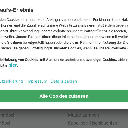
 MwSt. und zzgl.
Versandkosten
.
bte Möbel
Beliebte Leuchten
inavische Möbel
Pendellampe für Außen
enmöbel
Muuto Lampen
möbel
Kabellose Tischleuchten