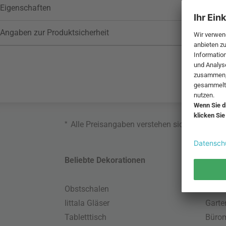
Eigenschaften
Angaben zur Produktsicherheit
*
Alle Preisangaben verstehen sich inklusive
Beliebte Dekorationen
Belie
Obstschalen
Skand
Iittala Gläser
Gart
Tabletttisch
Büro