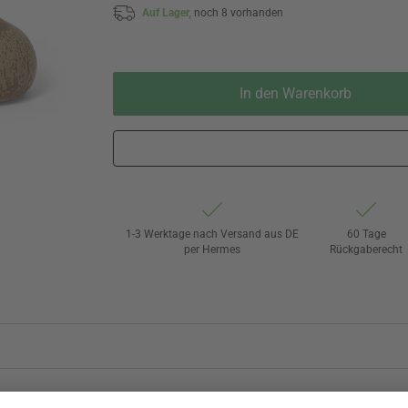
Auf Lager,
noch 8 vorhanden
In den Warenkorb
1-3 Werktage nach Versand aus DE
60 Tage
per Hermes
Rückgaberecht