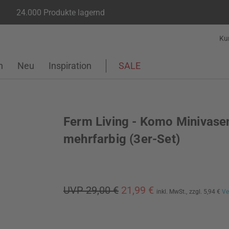
24.000 Produkte lagernd
Ku
n
Neu
Inspiration
SALE
Ferm Living - Komo Minivase
mehrfarbig (3er-Set)
UVP 29,00 €
21,99 €
inkl. MwSt.,
zzgl. 5,94 €
Ve