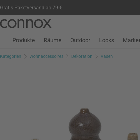
Gratis Paketversand ab 79 €
Kundenkonto
Wunschliste
Warenkorb
Direkt
Direkt
zum
zum
Seiteninhalt
Suchfeld
Produkte
Räume
Outdoor
Looks
Marke
springen
springen
Kategorien
Wohnaccessoires
Dekoration
Vasen