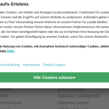
 MwSt. und zzgl.
Versandkosten
.
bte Möbel
Beliebte Leuchten
inavische Möbel
Pendellampe für Außen
enmöbel
Muuto Lampen
möbel
Kabellose Tischleuchten
n-Schlafsofa
Dänische Lampen