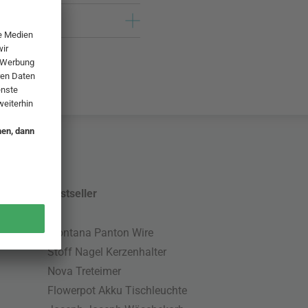
Bestseller
Montana Panton Wire
Stoff Nagel Kerzenhalter
Nova Treteimer
Flowerpot Akku Tischleuchte