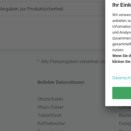
Angaben zur Produktsicherheit
*
Alle Preisangaben verstehen sich inklusive
Beliebte Dekorationen
Belie
Obstschalen
Skand
Iittala Gläser
Gart
Tabletttisch
Büro
Kaffeebecher
Desig