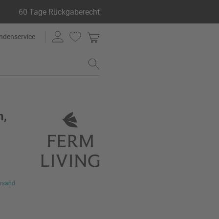
60 Tage Rückgaberecht
ndenservice
n,
rsand