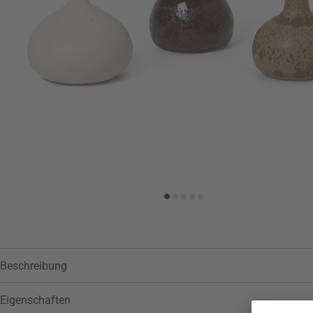
Zur Wunschliste hinzufügen
Beschreibung
Eigenschaften