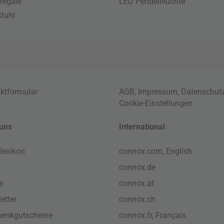
regale
LED Pendelleuchte
tuhl
ktformular
AGB
,
Impressum
,
Datenschut
Cookie-Einstellungen
uns
International
lexikon
connox.com, English
connox.de
e
connox.at
etter
connox.ch
enkgutscheine
connox.fr, Français