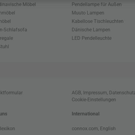
inavische Möbel
Pendellampe für Außen
enmöbel
Muuto Lampen
möbel
Kabellose Tischleuchten
n-Schlafsofa
Dänische Lampen
regale
LED Pendelleuchte
tuhl
ktformular
AGB
,
Impressum
,
Datenschut
Cookie-Einstellungen
uns
International
lexikon
connox.com, English