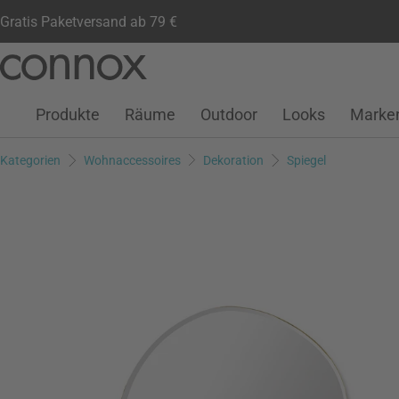
Gratis Paketversand ab 79 €
Kundenkonto
Wunschliste
Warenkorb
Direkt
Direkt
zum
zum
Seiteninhalt
Suchfeld
Produkte
Räume
Outdoor
Looks
Marke
springen
springen
Kategorien
Wohnaccessoires
Dekoration
Spiegel