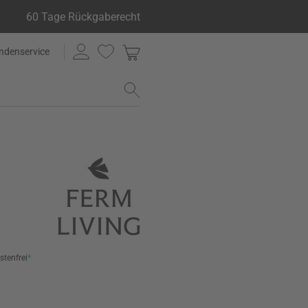
60 Tage Rückgaberecht
ndenservice
stenfrei
*