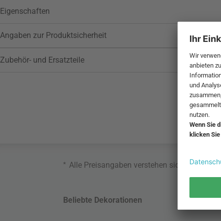
Eigenschaften
Angaben zur Produktsicherheit
Zubehör- und Ersatzteile
*
Alle Preisangaben verstehen sich inklusive
Beliebte Dekorationen
Belie