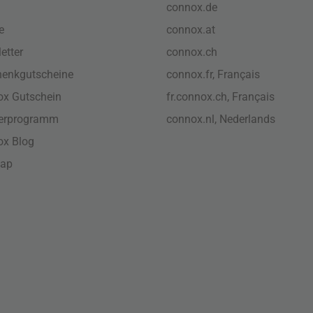
connox.de
e
connox.at
etter
connox.ch
enkgutscheine
connox.fr, Français
x Gutschein
fr.connox.ch, Français
nerprogramm
connox.nl, Nederlands
ox Blog
map