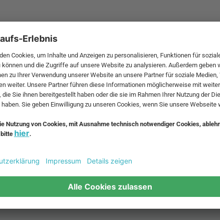
 MwSt. und zzgl.
Versandkosten
.
bte Möbel
Beliebte Leuchten