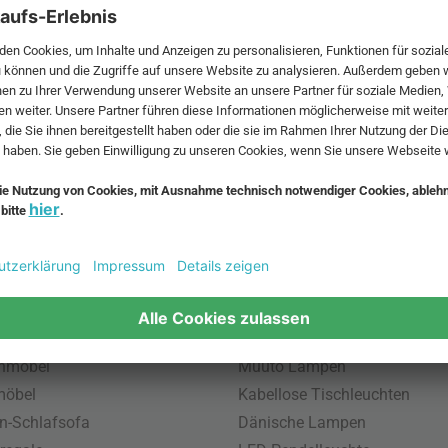
 MwSt. und zzgl.
Versandkosten
.
bte Möbel
Beliebte Leuchten
inavische Möbel
Pendellampe für Außen
enmöbel
Muuto Lampen
möbel
Kabellose Tischleuchten
n-Schlafsofa
Dänische Lampen