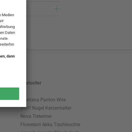
Bestseller
Montana Panton Wire
Stoff Nagel Kerzenhalter
Nova Treteimer
Flowerpot Akku Tischleuchte