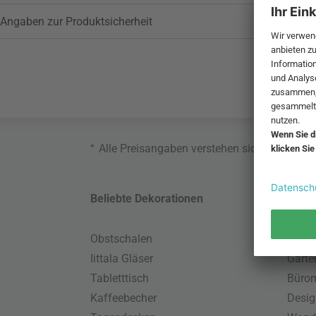
Angaben zur Produktsicherheit
*
Alle Preisangaben verstehen sich inklusive
Beliebte Dekorationen
Belie
Obstschalen
Skand
Iittala Gläser
Gart
Tabletttisch
Büro
Kaffeebecher
Desig