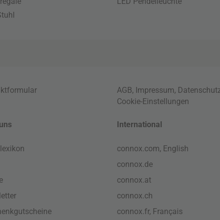
regale
LED Pendelleuchte
tuhl
ktformular
AGB
,
Impressum
,
Datenschut
Cookie-Einstellungen
uns
International
lexikon
connox.com, English
connox.de
e
connox.at
etter
connox.ch
enkgutscheine
connox.fr, Français