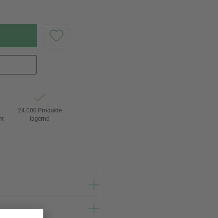
24.000 Produkte
ht
lagernd