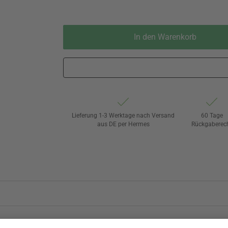
In den Warenkorb
Lieferung 1-3 Werktage nach Versand
60 Tage
aus DE per Hermes
Rückgaberec