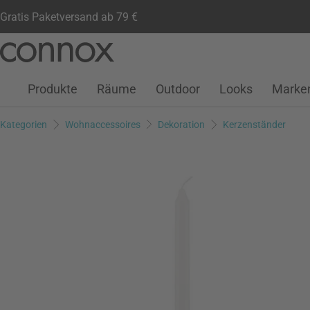
Gratis Paketversand ab 79 €
Kundenkonto
Wunschliste
Warenkorb
Direkt
Direkt
zum
zum
Seiteninhalt
Suchfeld
Produkte
Räume
Outdoor
Looks
Marke
springen
springen
Kategorien
Wohnaccessoires
Dekoration
Kerzenständer