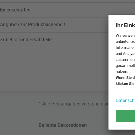
Eigenschaften
Angaben zur Produktsicherheit
Zubehör- und Ersatzteile
*
Alle Preisangaben verstehen sich inklusive
Beliebte Dekorationen
Belie