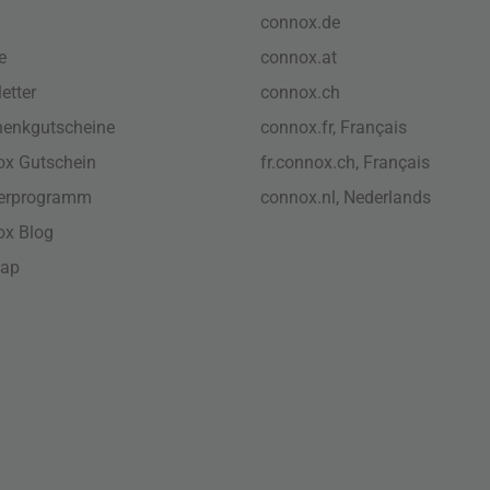
connox.de
e
connox.at
etter
connox.ch
enkgutscheine
connox.fr, Français
x Gutschein
fr.connox.ch, Français
nerprogramm
connox.nl, Nederlands
ox Blog
map