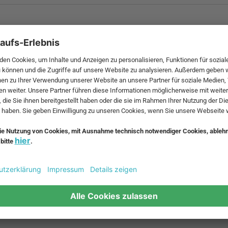
 MwSt. und zzgl.
Versandkosten
.
bte Möbel
Beliebte Leuchten