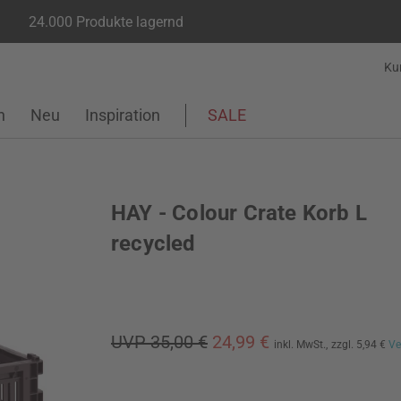
24.000 Produkte lagernd
Ku
n
Neu
Inspiration
SALE
HAY - Colour Crate Korb L
recycled
UVP 35,00 €
24,99 €
inkl. MwSt.,
zzgl. 5,94 €
Ve