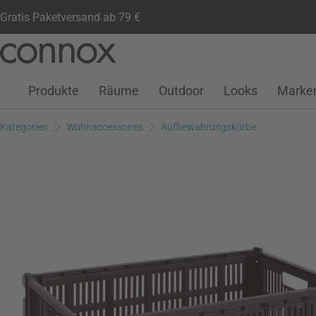
Gratis Paketversand ab 79 €
Kundenkonto
Wunschliste
Warenkorb
Direkt
Direkt
zum
zum
Seiteninhalt
Suchfeld
Produkte
Räume
Outdoor
Looks
Marke
springen
springen
Kategorien
Wohnaccessoires
Aufbewahrungskörbe