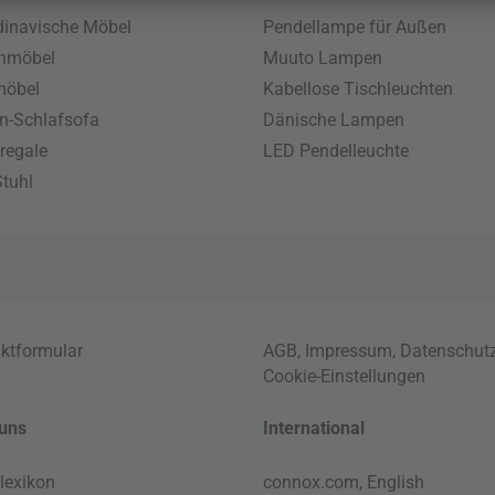
inavische Möbel
Pendellampe für Außen
enmöbel
Muuto Lampen
möbel
Kabellose Tischleuchten
n-Schlafsofa
Dänische Lampen
regale
LED Pendelleuchte
tuhl
ktformular
AGB
,
Impressum
,
Datenschut
Cookie-Einstellungen
uns
International
lexikon
connox.com, English