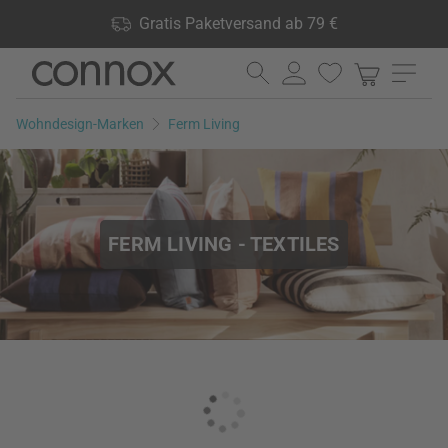
Shop Vorteile: Gratis Paketversand ab 79 €, 24.000 Produkte
Gratis Paketversand ab 79 €
lagernd, 60 Tage Rückgaberecht
Direkt
Direkt
zum
zum
Seiteninhalt
Suchfeld
Wohndesign-Marken
Ferm Living
springen
springen
FERM LIVING - TEXTILES