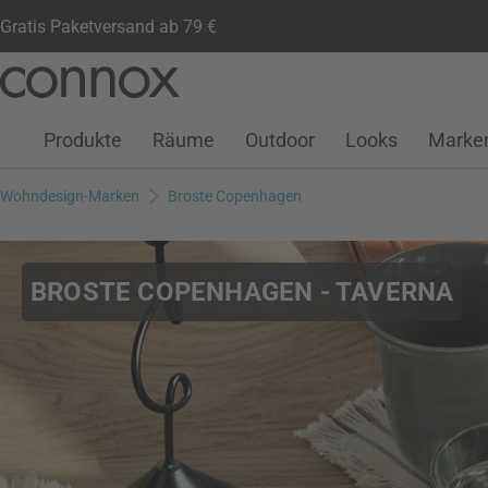
Gratis Paketversand ab 79 €
Kundenkonto
Wunschliste
Warenkorb
Direkt
Direkt
zum
zum
Seiteninhalt
Suchfeld
Produkte
Räume
Outdoor
Looks
Marke
springen
springen
Wohndesign-Marken
Broste Copenhagen
BROSTE COPENHAGEN - TAVERNA