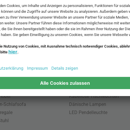
 MwSt. und zzgl.
Versandkosten
.
bte Möbel
Beliebte Leuchten
inavische Möbel
Pendellampe für Außen
enmöbel
Muuto Lampen
möbel
Kabellose Tischleuchten
n-Schlafsofa
Dänische Lampen
regale
LED Pendelleuchte
tuhl