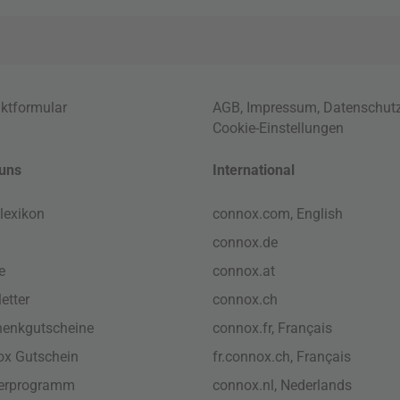
ktformular
AGB
,
Impressum
,
Datenschut
Cookie-Einstellungen
uns
International
lexikon
connox.com, English
connox.de
e
connox.at
etter
connox.ch
enkgutscheine
connox.fr, Français
x Gutschein
fr.connox.ch, Français
nerprogramm
connox.nl, Nederlands