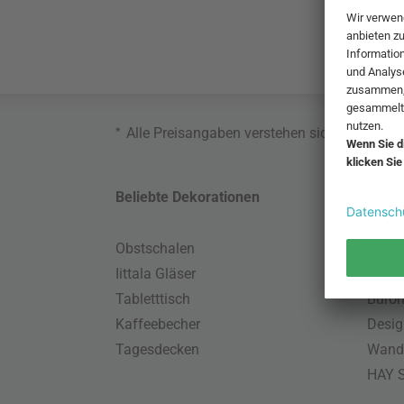
*
Alle Preisangaben verstehen sich inklusive
Beliebte Dekorationen
Belie
Obstschalen
Skand
Iittala Gläser
Gart
Tabletttisch
Büro
Kaffeebecher
Desig
Tagesdecken
Wand
HAY S