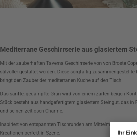
Mediterrane Geschirrserie aus glasiertem St
Mit der zauberhaften Taverna Geschirrserie von von Broste C
stilvoller gestaltet werden. Diese sorgfältig zusammengestellt
bringt den Zauber der mediterranen Küche auf den Tisch.
Das sanfte, gedämpfte Grün wird von einem zarten beigen Kont
Stück besteht aus handgefertigtem glasiertem Steingut, das in 
und seinen zeitlosen Charme.
Inspiriert von entspannten Tischrunden am Mittelmeer setzen d
Kreationen perfekt in Szene.