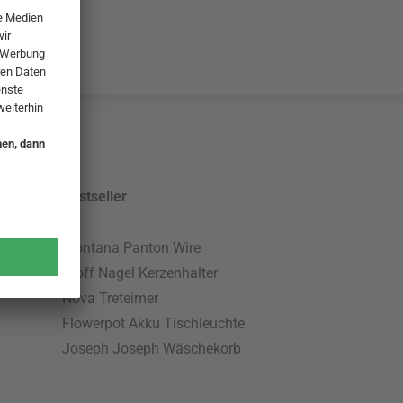
Bestseller
Montana Panton Wire
Stoff Nagel Kerzenhalter
Nova Treteimer
Flowerpot Akku Tischleuchte
Joseph Joseph Wäschekorb