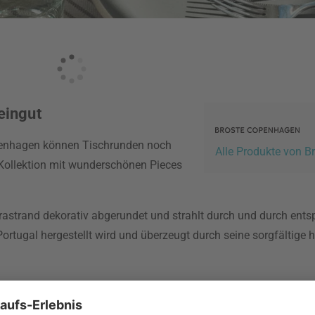
eingut
openhagen können Tischrunden noch
Alle Produkte von 
e Kollektion mit wunderschönen Pieces
rastrand dekorativ abgerundet und strahlt durch und durch ent
Portugal hergestellt wird und überzeugt durch seine sorgfältige
ie charakteristischen geschwungenen Kanten des Geschirrs die p