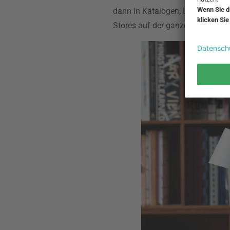
dann in Katalogen, Lifestyle-Bi
Stores auf der ganzen Welt ansp