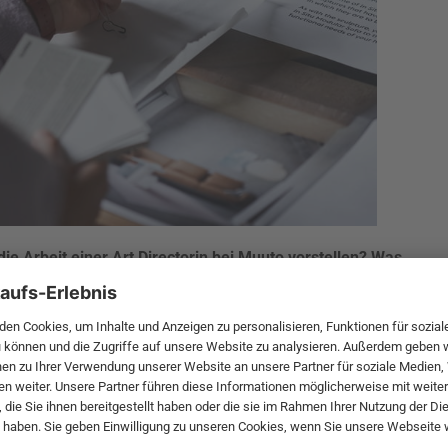
e Arbeit einer Art Directorin bei Muuto vorstellen? Was
chen und was davon bereitet dir am meisten Freude?
 vor allem, die visuelle Sprache von Muuto zu kreieren und
ich mich mit dem Produktentwicklungsteam darum unsere
en zeitgenössischen Designern entworfen wurden, zu
 auf der Suche nach interessanten und spannenden Orten,
e wir dafür nutzen können und die unser Produktportfolio