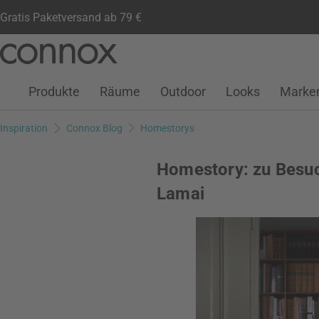
Gratis Paketversand ab 79 €
Kundenkonto
Wunschliste
Warenkorb
Direkt
Direkt
zum
zum
Seiteninhalt
Suchfeld
Produkte
Räume
Outdoor
Looks
Marke
springen
springen
Inspiration
Connox Blog
Homestorys
Homestory: zu Besuc
Lamai