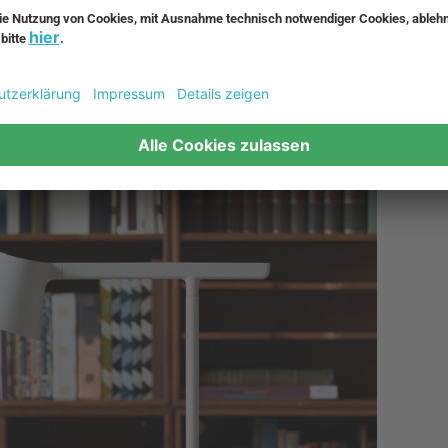
ldern oder in einem unserer Showrooms und den Flagship-
rechend präsentieren.