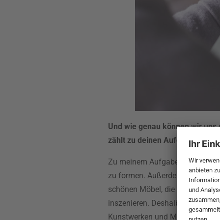
Und wie genau können wir uns di
zählt zu deinen Aufgabenberei
Zu meinem Aufgabenbereich zählt
zu formen. Außerdem kümmere 
schönen Möbel, die von führend
inszenieren. Deshalb bin immer
Kunstwerken und Materialien, di