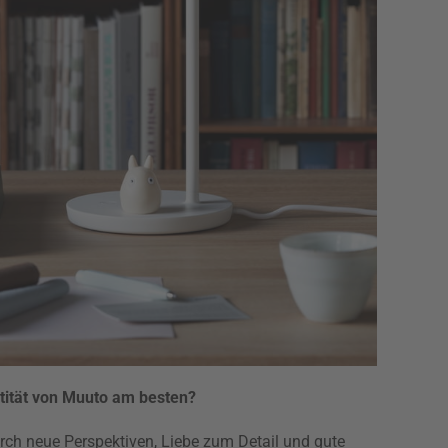
tität von Muuto am besten?
urch neue Perspektiven, Liebe zum Detail und gute