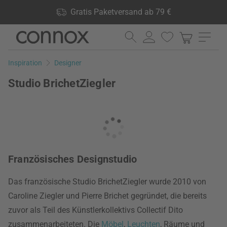
Shop Vorteile: Gratis Paketversand ab 79 €, 24.000 Produkte
Gratis Paketversand ab 79 €
lagernd, 60 Tage Rückgaberecht
Direkt
Direkt
zum
zum
Seiteninhalt
Suchfeld
Inspiration
Designer
springen
springen
Studio BrichetZiegler
Französisches Designstudio
Das französische Studio BrichetZiegler wurde 2010 von
Caroline Ziegler und Pierre Brichet gegründet, die bereits
zuvor als Teil des Künstlerkollektivs Collectif Dito
zusammenarbeiteten. Die
Möbel
,
Leuchten
, Räume und