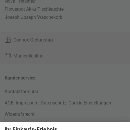
Nova Treteimer
Flowerpot Akku Tischleuchte
Joseph Joseph Wäschekorb
Connox Geburtstag
Markenliebling
Kundenservice
Kontaktformular
AGB
,
Impressum
,
Datenschutz
,
Cookie-Einstellungen
Widerrufsrecht
Rund um Ihre Bestellung