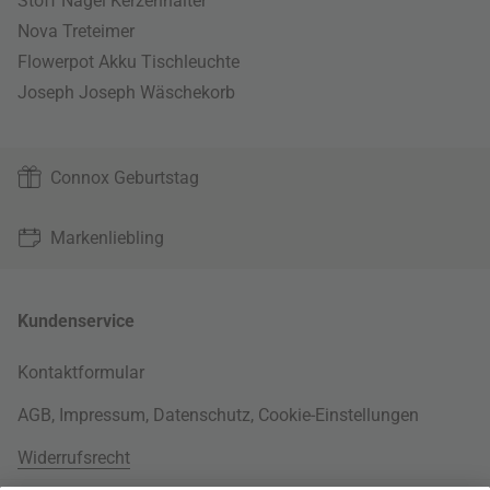
Stoff Nagel Kerzenhalter
Nova Treteimer
Flowerpot Akku Tischleuchte
Joseph Joseph Wäschekorb
Connox Geburtstag
Markenliebling
Kundenservice
Kontaktformular
AGB
,
Impressum
,
Datenschutz
,
Cookie-Einstellungen
Widerrufsrecht