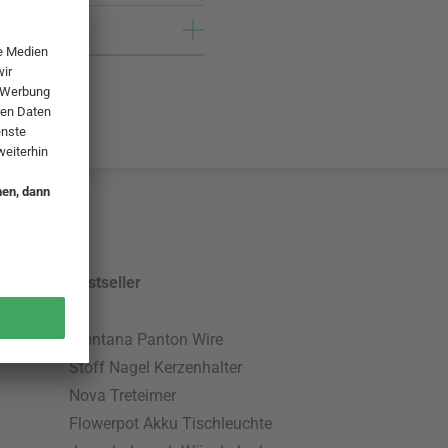
Bestseller
Montana Panton Wire
Stoff Nagel Kerzenhalter
Nova Treteimer
Flowerpot Akku Tischleuchte