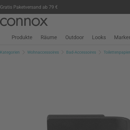
Gratis Paketversand ab 79 €
Kundenkonto
Wunschliste
Warenkorb
Direkt
Direkt
zum
zum
Seiteninhalt
Suchfeld
Produkte
Räume
Outdoor
Looks
Marke
springen
springen
Kategorien
Wohnaccessoires
Bad-Accessoires
Toilettenpapie