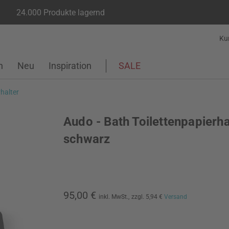
24.000 Produkte lagernd
Ku
n
Neu
Inspiration
SALE
rhalter
Audo - Bath Toilettenpapierha
schwarz
95,00 €
inkl. MwSt.,
zzgl. 5,94 €
Versand