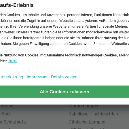
 MwSt. und zzgl.
Versandkosten
.
bte Möbel
Beliebte Leuchten
inavische Möbel
Pendellampe für Außen
enmöbel
Muuto Lampen
möbel
Kabellose Tischleuchten
n-Schlafsofa
Dänische Lampen