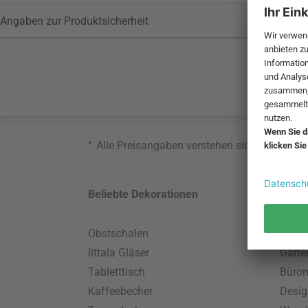
Angaben zur Produktsicherheit
*
Alle Preisangaben verstehen sich inklusive
Beliebte Dekorationen
Belie
Obstschalen
Skand
Iittala Gläser
Gart
Tabletttisch
Büro
Kaffeebecher
Desig