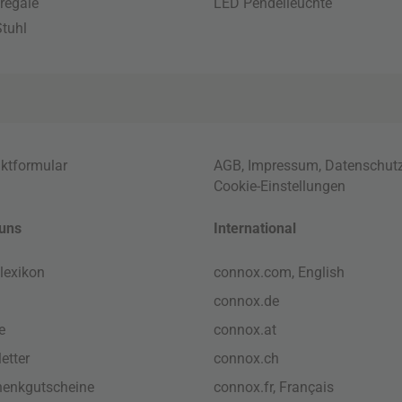
regale
LED Pendelleuchte
tuhl
ktformular
AGB
,
Impressum
,
Datenschut
Cookie-Einstellungen
uns
International
lexikon
connox.com, English
connox.de
e
connox.at
etter
connox.ch
enkgutscheine
connox.fr, Français