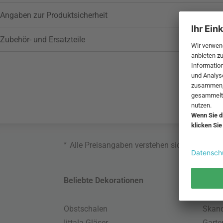
Angaben zur Produktsicherheit
Zubehör- und Ersatzteile
*
Alle Preisangaben verstehen sich inklusive
Beliebte Dekorationen
Belie
Obstschalen
Skand
Iittala Gläser
Gart