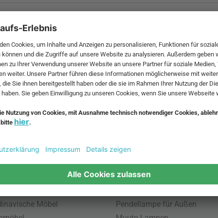
 MwSt. und zzgl.
Versandkosten
.
bte Möbel
Beliebte Leuchten
inavische Möbel
Pendellampe für Außen
enmöbel
Muuto Lampen