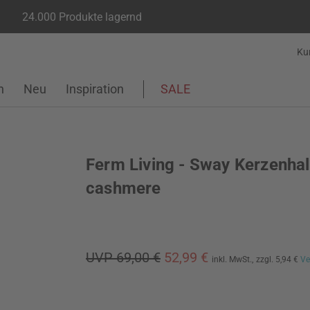
24.000 Produkte lagernd
Ku
n
Neu
Inspiration
SALE
Ferm Living - Sway Kerzenhal
cashmere
UVP 69,00 €
52,99 €
inkl. MwSt.,
zzgl. 5,94 €
Ve