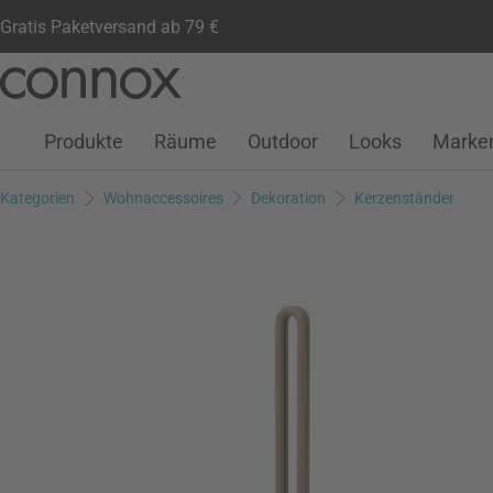
Gratis Paketversand ab 79 €
Kundenkonto
Wunschliste
Warenkorb
Direkt
Direkt
zum
zum
Seiteninhalt
Suchfeld
Produkte
Räume
Outdoor
Looks
Marke
springen
springen
Kategorien
Wohnaccessoires
Dekoration
Kerzenständer