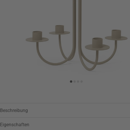
Zur Wunschliste hinzufügen
Beschreibung
Eigenschaften