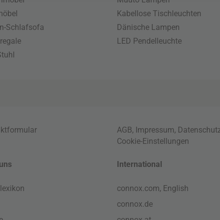
möbel
Kabellose Tischleuchten
n-Schlafsofa
Dänische Lampen
regale
LED Pendelleuchte
tuhl
ktformular
AGB
,
Impressum
,
Datenschut
Cookie-Einstellungen
uns
International
lexikon
connox.com, English
connox.de
e
connox.at