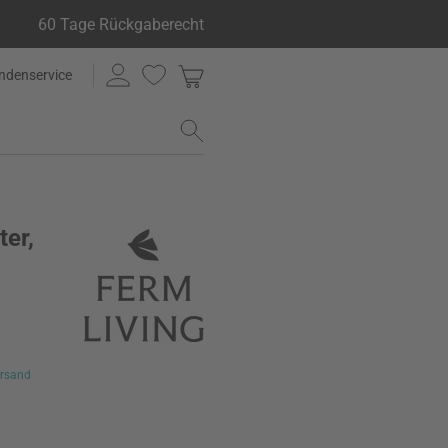
60 Tage Rückgaberecht
ndenservice
ter,
rsand