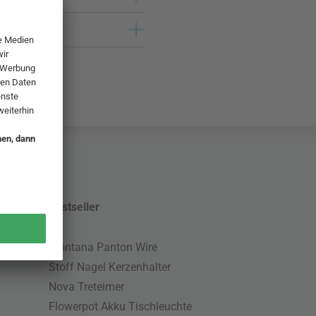
Bestseller
Montana Panton Wire
Stoff Nagel Kerzenhalter
Nova Treteimer
Flowerpot Akku Tischleuchte