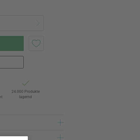
24.000 Produkte
ht
lagernd