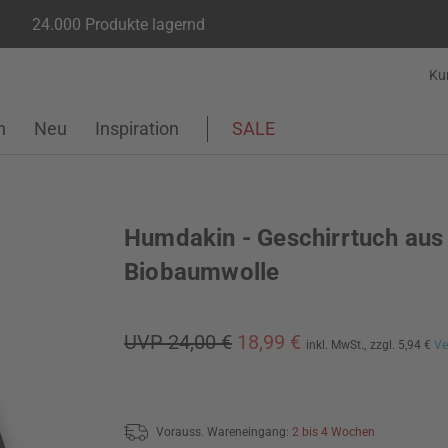
24.000 Produkte lagernd
Ku
n
Neu
Inspiration
SALE
Humdakin - Geschirrtuch aus
Biobaumwolle
UVP 24,00 €
18,99 €
inkl. MwSt.,
zzgl. 5,94 €
Ve
Vorauss. Wareneingang:
2 bis 4 Wochen