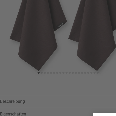
Zur Wunschliste hinzufügen
Beschreibung
Eigenschaften