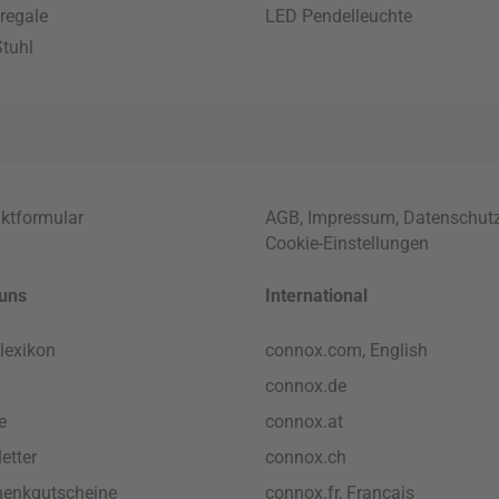
regale
LED Pendelleuchte
tuhl
ktformular
AGB
,
Impressum
,
Datenschut
Cookie-Einstellungen
uns
International
lexikon
connox.com, English
connox.de
e
connox.at
etter
connox.ch
enkgutscheine
connox.fr, Français