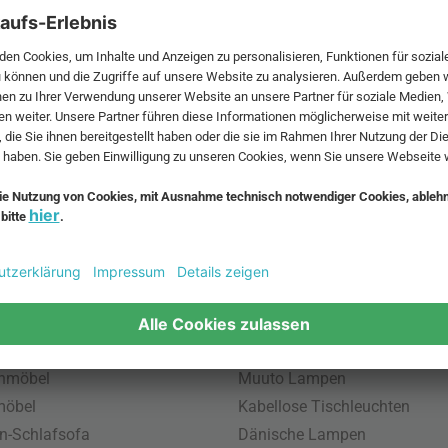
 MwSt. und zzgl.
Versandkosten
.
bte Möbel
Beliebte Leuchten
inavische Möbel
Pendellampe für Außen
enmöbel
Muuto Lampen
möbel
Kabellose Tischleuchten
n-Schlafsofa
Dänische Lampen