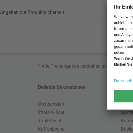
Angaben zur Produktsicherheit
*
Alle Preisangaben verstehen sich inklusive
Beliebte Dekorationen
Belie
Obstschalen
Skand
Iittala Gläser
Gart
Tabletttisch
Büro
Kaffeebecher
Desig