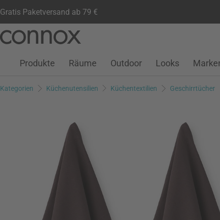
Gratis Paketversand ab 79 €
Kundenkonto
Wunschliste
Warenkorb
Direkt
Direkt
zum
zum
Seiteninhalt
Suchfeld
Produkte
Räume
Outdoor
Looks
Marke
springen
springen
Kategorien
Küchenutensilien
Küchentextilien
Geschirrtücher