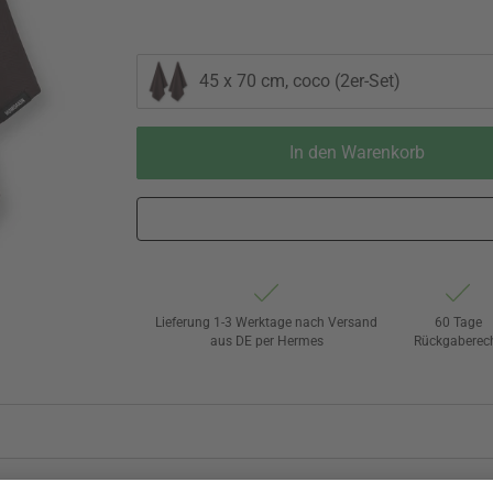
45 x 70 cm, coco (2er-Set)
In den Warenkorb
Lieferung 1-3 Werktage nach Versand
60 Tage
aus DE per Hermes
Rückgaberec