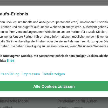
 MwSt. und zzgl.
Versandkosten
.
bte Möbel
Beliebte Leuchten
inavische Möbel
Pendellampe für Außen
enmöbel
Muuto Lampen