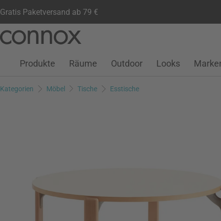
Gratis Paketversand ab 79 €
Kundenkonto
Wunschliste
Warenkorb
Direkt
Direkt
zum
zum
Seiteninhalt
Suchfeld
Produkte
Räume
Outdoor
Looks
Marke
springen
springen
Kategorien
Möbel
Tische
Esstische