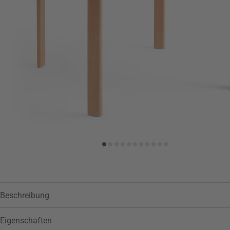
Zur Wunschliste hinzufügen
Beschreibung
Eigenschaften