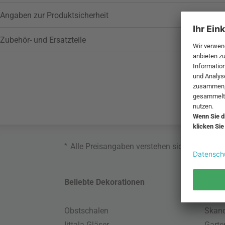
Angaben zur Produktsicherheit
Zubehör- und Ersatzteile
*
Alle Preisangaben verstehen sich inklusive
Beliebte Dekorationen
Belie
Obstschalen
Skand
Iittala Gläser
Gart