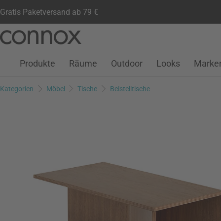
Gratis Paketversand ab 79 €
Kundenkonto
Wunschliste
Warenkorb
Direkt
Direkt
zum
zum
Seiteninhalt
Suchfeld
Produkte
Räume
Outdoor
Looks
Marke
springen
springen
Kategorien
Möbel
Tische
Beistelltische