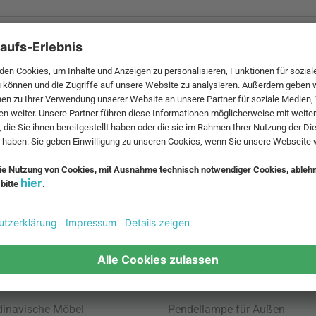
 MwSt. und zzgl.
Versandkosten
.
bte Möbel
Beliebte Leuchten
inavische Möbel
Pendellampe für Außen