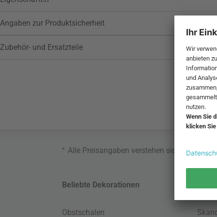
Angaben zur Produktsicherheit
Zubehör- und Ersatzteile
*
Alle Preisangaben verstehen sich inklusive
Beliebte Dekorationen
Belie
Obstschalen
Skand