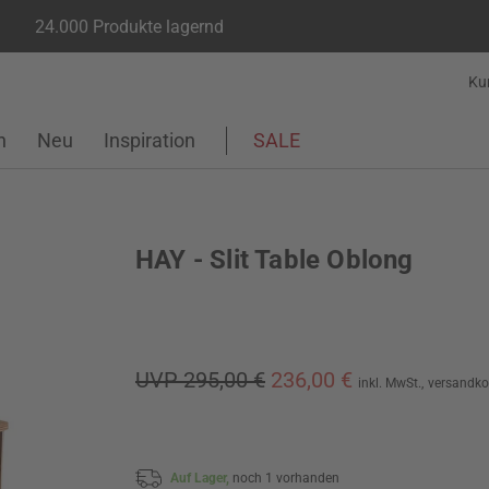
24.000 Produkte lagernd
Ku
n
Neu
Inspiration
SALE
HAY - Slit Table Oblong
UVP 295,00 €
236,00 €
inkl. MwSt.,
versandko
Auf Lager,
noch 1 vorhanden