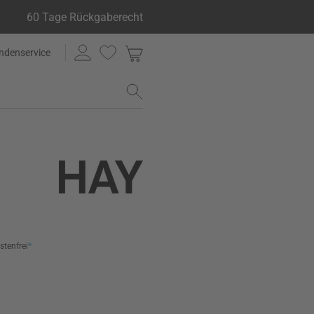
60 Tage Rückgaberecht
ndenservice
stenfrei
*