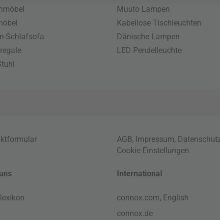
enmöbel
Muuto Lampen
möbel
Kabellose Tischleuchten
n-Schlafsofa
Dänische Lampen
regale
LED Pendelleuchte
tuhl
ktformular
AGB
,
Impressum
,
Datenschut
Cookie-Einstellungen
uns
International
lexikon
connox.com, English
connox.de