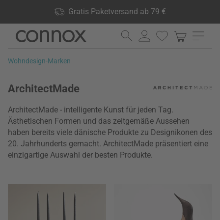
Shop Vorteile: Gratis Paketversand ab 79 €, 24.000 Produkte
Gratis Paketversand ab 79 €
lagernd, 60 Tage Rückgaberecht
Direkt
Direkt
zum
zum
Seiteninhalt
Suchfeld
Wohndesign-Marken
springen
springen
ArchitectMade
ArchitectMade - intelligente Kunst für jeden Tag.
Ästhetischen Formen und das zeitgemäße Aussehen
haben bereits viele dänische Produkte zu Designikonen des
20. Jahrhunderts gemacht. ArchitectMade präsentiert eine
einzigartige Auswahl der besten Produkte.