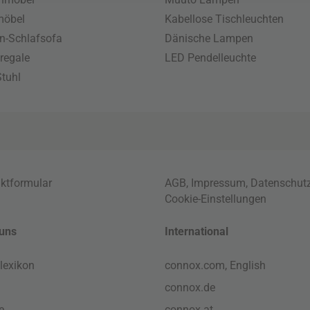
möbel
Kabellose Tischleuchten
n-Schlafsofa
Dänische Lampen
regale
LED Pendelleuchte
tuhl
ktformular
AGB
,
Impressum
,
Datenschut
Cookie-Einstellungen
uns
International
lexikon
connox.com, English
connox.de
e
connox.at