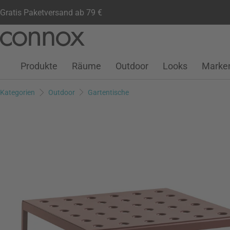
Gratis Paketversand ab 79 €
Kundenkonto
Wunschliste
Warenkorb
Direkt
Direkt
zum
zum
Seiteninhalt
Suchfeld
Produkte
Räume
Outdoor
Looks
Marke
springen
springen
Kategorien
Outdoor
Gartentische