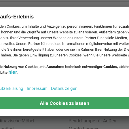
 MwSt. und zzgl.
Versandkosten
.
bte Möbel
Beliebte Leuchten
inavische Möbel
Pendellampe für Außen
enmöbel
Muuto Lampen