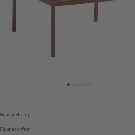
Zur Wunschliste hinzufügen
Beschreibung
Eigenschaften