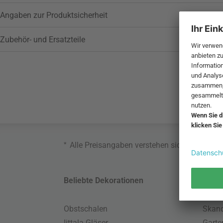
Angaben zur Produktsicherheit
Zubehör- und Ersatzteile
*
Alle Preisangaben verstehen sich inklusive
Beliebte Dekorationen
Belie
Obstschalen
Skand
Iittala Gläser
Gart