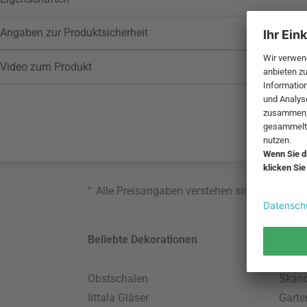
Angaben zur Produktsicherheit
Video zum Produkt
*
Alle Preisangaben verstehen sich inklusive
Beliebte Dekorationen
Belie
Obstschalen
Skand
Iittala Gläser
Gart