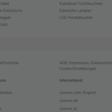
möbel
Kabellose Tischleuchten
n-Schlafsofa
Dänische Lampen
regale
LED Pendelleuchte
tuhl
ktformular
AGB
,
Impressum
,
Datenschut
Cookie-Einstellungen
uns
International
lexikon
connox.com, English
connox.de
e
connox.at