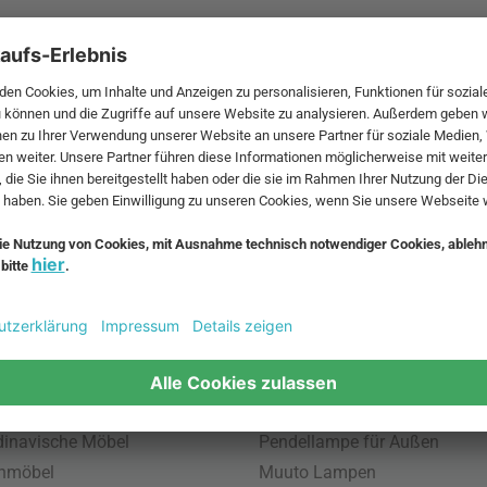
 MwSt. und zzgl.
Versandkosten
.
bte Möbel
Beliebte Leuchten
inavische Möbel
Pendellampe für Außen
enmöbel
Muuto Lampen