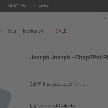
24.000 Produkte lagernd
Ku
n
Neu
Inspiration
SALE
Joseph Joseph - Chop2Pot P
24,99 €
inkl. MwSt.,
zzgl. 5,94 €
Versand
Auf Lager,
noch 2 vorhanden