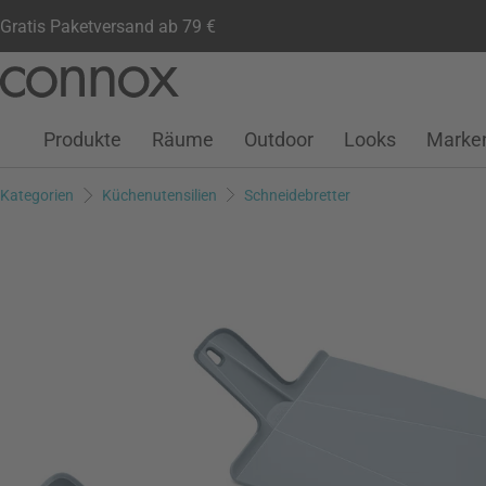
Gratis Paketversand ab 79 €
Kundenkonto
Wunschliste
Warenkorb
Direkt
Direkt
zum
zum
Seiteninhalt
Suchfeld
Produkte
Räume
Outdoor
Looks
Marke
springen
springen
Kategorien
Küchenutensilien
Schneidebretter